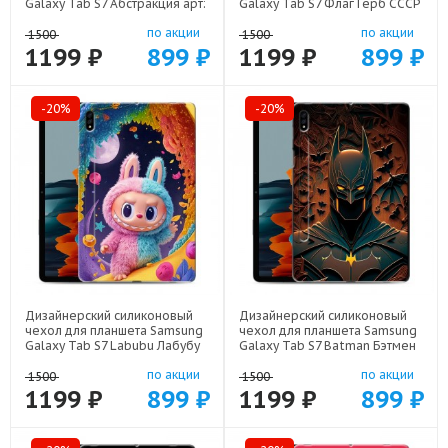
Galaxy Tab S7 Абстракция арт:
Galaxy Tab S7 Флаг Герб СССР
21830
арт: 22607
по акции
по акции
1500
1500
1199 ₽
899 ₽
1199 ₽
899 ₽
-20%
-20%
Дизайнерский силиконовый
Дизайнерский силиконовый
чехол для планшета Samsung
чехол для планшета Samsung
Galaxy Tab S7 Labubu Лабубу
Galaxy Tab S7 Batman Бэтмен
арт: 22595
арт: 22523
по акции
по акции
1500
1500
1199 ₽
899 ₽
1199 ₽
899 ₽