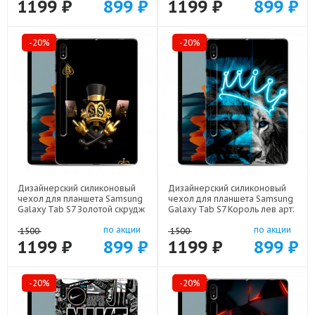
1199 ₽
899 ₽
1199 ₽
899 ₽
-20%
-20%
Дизайнерский силиконовый
Дизайнерский силиконовый
чехол для планшета Samsung
чехол для планшета Samsung
Galaxy Tab S7 Золотой скрудж
Galaxy Tab S7 Король лев арт:
макдак арт: 21941
22500
по акции
по акции
1500
1500
1199 ₽
899 ₽
1199 ₽
899 ₽
-20%
-20%