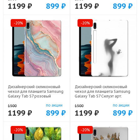
1199 ₽
899 ₽
1199 ₽
899 ₽
-20%
-20%
Дизайнерский силиконовый
Дизайнерский силиконовый
чехол для планшета Samsung
чехол для планшета Samsung
Galaxy Tab S7 розовый
Galaxy Tab S7 Силуэт арт:
мрамор арт: 75667-22307
75667-21942
по акции
по акции
1500
1500
1199 ₽
899 ₽
1199 ₽
899 ₽
-20%
-20%