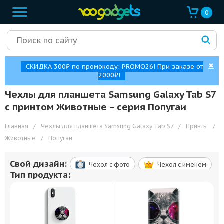
0
✖
СКИДКА 300₽ по промокоду: PROMO26! При заказе от
2000₽!
Чехлы для планшета Samsung Galaxy Tab S7
с принтом Животные – cерия Попугаи
Главная
/
Чехлы для планшета Samsung Galaxy Tab S7
/
Принты
/
Животные
/
Попугаи
Свой дизайн:
Чехол c фото
Чехол c именем
Тип продукта: