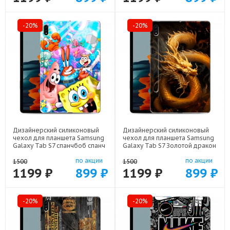
-20%
-20%
Дизайнерский силиконовый
Дизайнерский силиконовый
чехол для планшета Samsung
чехол для планшета Samsung
Galaxy Tab S7 спанчбоб спанч
Galaxy Tab S7 Золотой дракон
боб арт: 75667-22291
арт: 75667-21854
по акции
по акции
1500
1500
1199 ₽
899 ₽
1199 ₽
899 ₽
-20%
-20%