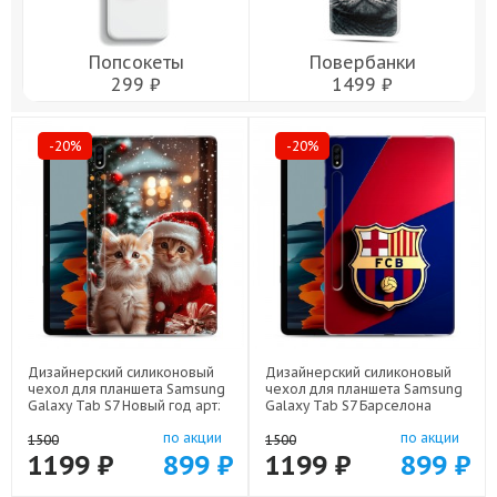
Попсокеты
Повербанки
299 ₽
1499 ₽
-20%
-20%
Дизайнерский силиконовый
Дизайнерский силиконовый
чехол для планшета Samsung
чехол для планшета Samsung
Galaxy Tab S7 Новый год арт:
Galaxy Tab S7 Барселона
75667-22824
Barcelona арт: 75667-22332
по акции
по акции
1500
1500
1199 ₽
899 ₽
1199 ₽
899 ₽