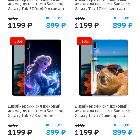
чехол для планшета Samsung
чехол для планшета Samsung
Galaxy Tab S7 Герб России арт:
Galaxy Tab S7 Миньоны арт:
21607
22528
по акции
по акции
1500
1500
1199 ₽
899 ₽
1199 ₽
899 ₽
-20%
-20%
Дизайнерский силиконовый
Дизайнерский силиконовый
чехол для планшета Samsung
чехол для планшета Samsung
Galaxy Tab S7 Холодное
Galaxy Tab S7 Капибара арт:
сердце Frozen арт: 22522
22258
по акции
по акции
1500
1500
1199 ₽
899 ₽
1199 ₽
899 ₽