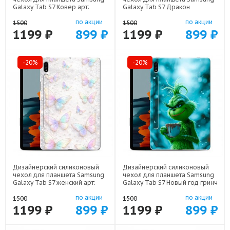
Galaxy Tab S7 Ковер арт:
Galaxy Tab S7 Дракон
75667-21846
Японский арт: 75667-22602
по акции
по акции
1500
1500
1199 ₽
899 ₽
1199 ₽
899 ₽
-20%
-20%
Дизайнерский силиконовый
Дизайнерский силиконовый
чехол для планшета Samsung
чехол для планшета Samsung
Galaxy Tab S7 женский арт:
Galaxy Tab S7 Новый год гринч
75667-22946
арт: 75667-22810
по акции
по акции
1500
1500
1199 ₽
899 ₽
1199 ₽
899 ₽