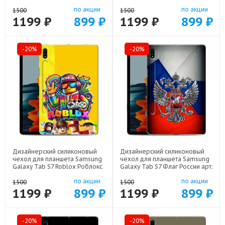
арт: 75667-22472
Аниме арт: 75667-22519
по акции
по акции
1500
1500
1199 ₽
899 ₽
1199 ₽
899 ₽
-20%
-20%
Дизайнерский силиконовый
Дизайнерский силиконовый
чехол для планшета Samsung
чехол для планшета Samsung
Galaxy Tab S7 Roblox Роблокс
Galaxy Tab S7 Флаг России арт:
арт: 75667-22613
75667-22530
по акции
по акции
1500
1500
1199 ₽
899 ₽
1199 ₽
899 ₽
-20%
-20%