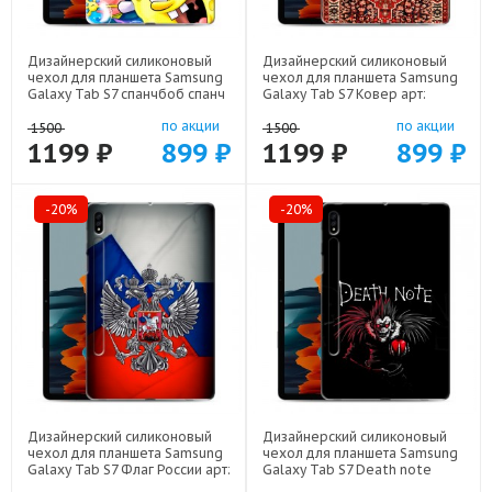
Дизайнерский силиконовый
Дизайнерский силиконовый
чехол для планшета Samsung
чехол для планшета Samsung
Galaxy Tab S7 спанчбоб спанч
Galaxy Tab S7 Ковер арт:
боб арт: 22291
21846
по акции
по акции
1500
1500
1199 ₽
899 ₽
1199 ₽
899 ₽
-20%
-20%
Дизайнерский силиконовый
Дизайнерский силиконовый
чехол для планшета Samsung
чехол для планшета Samsung
Galaxy Tab S7 Флаг России арт:
Galaxy Tab S7 Death note
22530
Тетрадь смерти арт: 22524