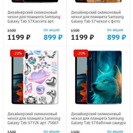
Дизайнерский силиконовый
Дизайнерский силиконовый
чехол для планшета Samsung
чехол для планшета Samsung
Galaxy Tab S7 Кассета арт:
Galaxy Tab S7 чехол с фото
75667-21805
арт: 75667-22801
по акции
по акции
1500
1500
1199 ₽
899 ₽
1199 ₽
899 ₽
-20%
-20%
Дизайнерский силиконовый
Дизайнерский силиконовый
чехол для планшета Samsung
чехол для планшета Samsung
Galaxy Tab S7 Y2K арт: 75667-
Galaxy Tab S7 бабочки саккура
22614
арт: 75667-22171
по акции
по акции
1500
1500