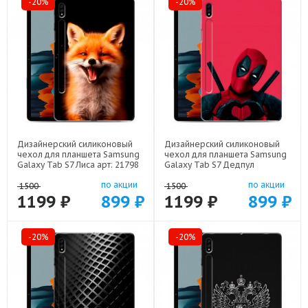
-20%
-20%
Дизайнерский силиконовый
Дизайнерский силиконовый
чехол для планшета Samsung
чехол для планшета Samsung
Galaxy Tab S7 Лиса арт: 21798
Galaxy Tab S7 Дедпул
Deadpool арт: 22559
по акции
по акции
1500
1500
1199 ₽
899 ₽
1199 ₽
899 ₽
-20%
-20%