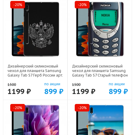
-20%
-20%
Дизайнерский силиконовый
Дизайнерский силиконовый
чехол для планшета Samsung
чехол для планшета Samsung
Galaxy Tab S7 Герб России арт:
Galaxy Tab S7 Старый телефон
75667-21974
арт: 75667-21800
по акции
по акции
1500
1500
1199 ₽
899 ₽
1199 ₽
899 ₽
-20%
-20%