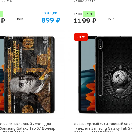
7-22946
75667-22614
по акции
1
1500
-301
899 ₽
 ₽
или
1199 ₽
или
-20%
ский силиконовый чехол для
Дизайнерский силиконовый чех
 Samsung Galaxy Tab S7 Доллар
планшета Samsung Galaxy Tab S7