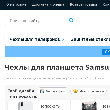
О магазине
Доставка и оплата
Возврат товара
Кон
Чехлы для телефонов
Защитные стекл
СК
Чехлы для планшета Samsun
Главная
/
Чехлы для планшета Samsung Galaxy Tab S7
/
Принты
Свой дизайн:
Чехол c фото
Чехол c именем
Тип продукта:
Попсокеты
Пов