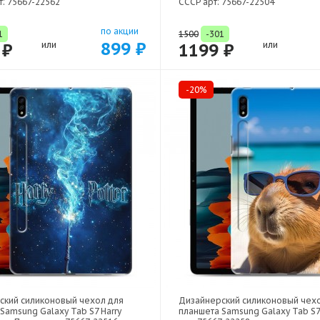
т: 75667-22562
СССР арт: 75667-22504
по акции
1
1500
-301
899 ₽
 ₽
или
1199 ₽
или
-20%
ский силиконовый чехол для
Дизайнерский силиконовый чех
Samsung Galaxy Tab S7 Harry
планшета Samsung Galaxy Tab S