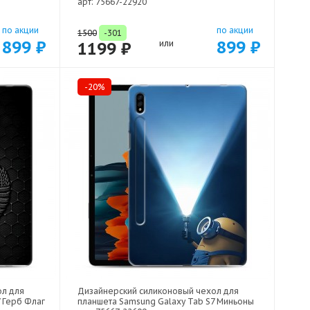
арт: 75667-22920
по акции
по акции
1500
-301
899 ₽
899 ₽
1199 ₽
или
-20%
ол для
Дизайнерский силиконовый чехол для
 Герб Флаг
планшета Samsung Galaxy Tab S7 Миньоны