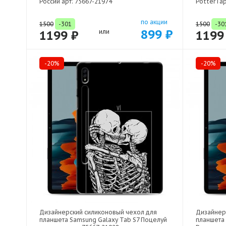
России арт: 75667-21974
Potter Га
по акции
1500
-301
1500
-30
899 ₽
1199 ₽
или
1199
-20%
-20%
Дизайнерский силиконовый чехол для
Дизайнер
планшета Samsung Galaxy Tab S7 Поцелуй
планшета 