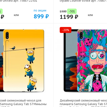
r United арт: 75667-22501
страйк Counter strike арт: 75667
по акции
1
1500
-301
899 ₽
 ₽
или
1199 ₽
или
-20%
ский силиконовый чехол для
Дизайнерский силиконовый чех
 Samsung Galaxy Tab S7 Миньоны
планшета Samsung Galaxy Tab S7