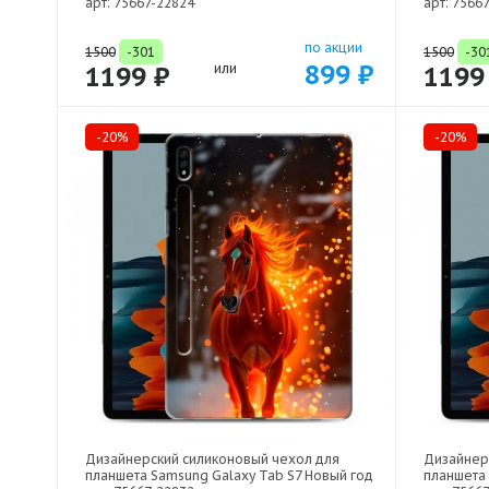
арт: 75667-22824
арт: 7566
по акции
1500
-301
1500
-30
899 ₽
1199 ₽
или
1199
-20%
-20%
Дизайнерский силиконовый чехол для
Дизайнер
планшета Samsung Galaxy Tab S7 Новый год
планшета 