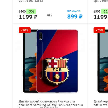
арт: 75667-22832
арт: 7566
по акции
1500
-301
1500
-30
899 ₽
1199 ₽
или
1199
-20%
-20%
Дизайнерский силиконовый чехол для
Дизайнер
планшета Samsung Galaxy Tab S7 Барселона
планшета