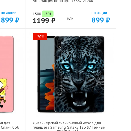
Абстракция неон арт: 75667-21708
по акции
по акции
1500
-301
899 ₽
899 ₽
1199 ₽
или
-20%
ол для
Дизайнерский силиконовый чехол для
 Спанч боб
планшета Samsung Galaxy Tab S7 Темный