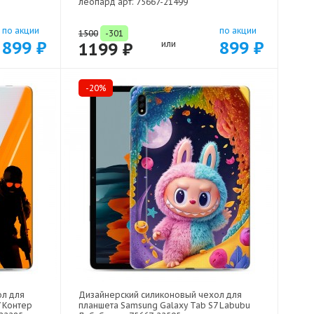
леопард арт: 75667-21499
по акции
по акции
1500
-301
899 ₽
899 ₽
1199 ₽
или
-20%
ол для
Дизайнерский силиконовый чехол для
 Контер
планшета Samsung Galaxy Tab S7 Labubu