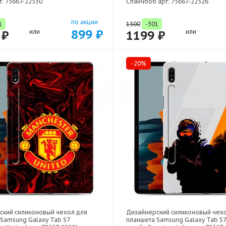
т: 75667-22530
Спанчбоб арт: 75667-22526
по акции
1
1500
-301
899 ₽
 ₽
или
1199 ₽
или
-20%
ский силиконовый чехол для
Дизайнерский силиконовый чех
Samsung Galaxy Tab S7
планшета Samsung Galaxy Tab S7