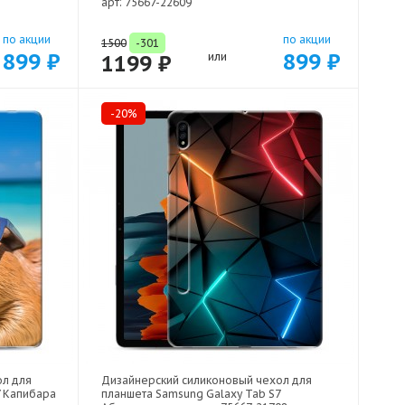
арт: 75667-22609
по акции
по акции
1500
-301
899 ₽
899 ₽
1199 ₽
или
-20%
ол для
Дизайнерский силиконовый чехол для
7 Капибара
планшета Samsung Galaxy Tab S7