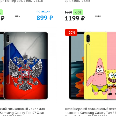
рри Поттер арт: 75667-22516
арт: 75667-22258
по акции
1
1500
-301
899 ₽
 ₽
или
1199 ₽
или
-20%
ский силиконовый чехол для
Дизайнерский силиконовый чех
Samsung Galaxy Tab S7 Флаг
планшета Samsung Galaxy Tab S7