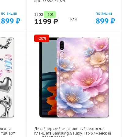
арт: 75667-22924
по акции
по акции
1500
-301
899 ₽
899 ₽
1199 ₽
или
-20%
ол для
Дизайнерский силиконовый чехол для
Y2K арт:
планшета Samsung Galaxy Tab S7 женский