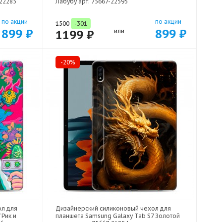
-22285
Лабубу арт: 75667-22595
по акции
по акции
1500
-301
899 ₽
899 ₽
1199 ₽
или
-20%
ол для
Дизайнерский силиконовый чехол для
 Рик и
планшета Samsung Galaxy Tab S7 Золотой