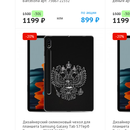
Barcelona арт: 75667-22332
деньги ар
по акции
1500
-301
1500
-30
899 ₽
1199 ₽
или
1199
-20%
-20%
Дизайнерский силиконовый чехол для
Дизайнер
планшета Samsung Galaxy Tab S7 Герб
планшета 