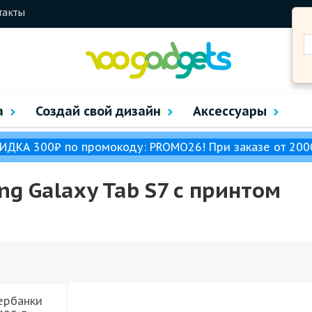
такты
а
Создай свой дизайн
Аксессуары
ИДКА 300₽ по промокоду: PROMO26! При заказе от 200
g Galaxy Tab S7 с принтом
ербанки