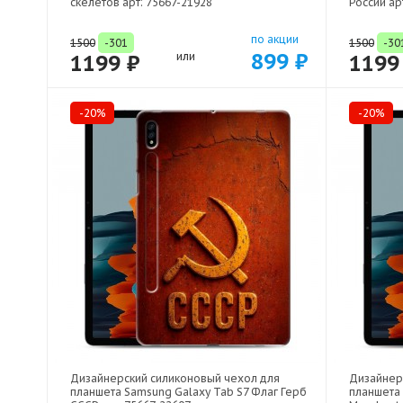
скелетов арт: 75667-21928
России ар
по акции
1500
-301
1500
-30
899 ₽
1199 ₽
или
1199
-20%
-20%
Дизайнерский силиконовый чехол для
Дизайнер
планшета Samsung Galaxy Tab S7 Флаг Герб
планшета 