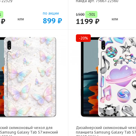
7-22329
панда арт: 75667-22560
по акции
1
1500
-301
899 ₽
 ₽
или
1199 ₽
или
-20%
ский силиконовый чехол для
Дизайнерский силиконовый чех
Samsung Galaxy Tab S7 женский
планшета Samsung Galaxy Tab S7 