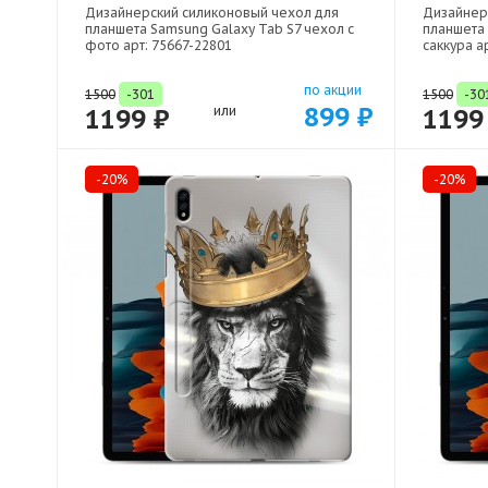
Дизайнерский силиконовый чехол для
Дизайнер
планшета Samsung Galaxy Tab S7 чехол с
планшета 
фото арт: 75667-22801
саккура а
по акции
1500
-301
1500
-30
899 ₽
1199 ₽
или
1199
-20%
-20%