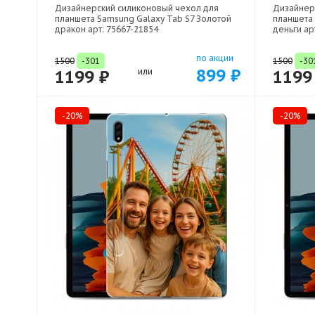
Дизайнерский силиконовый чехол для
Дизайнер
планшета Samsung Galaxy Tab S7 Золотой
планшета
дракон арт: 75667-21854
деньги ар
по акции
1500
-301
1500
-30
899 ₽
1199 ₽
или
1199
-20%
-20%