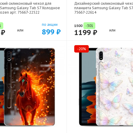
ский силиконовый чехол для
Дизайнерский силиконовый чех
 Samsung Galaxy Tab S7 Холодное
планшета Samsung Galaxy Tab S7 
ozen арт: 75667-22522
75667-22614
по акции
1
1500
-301
899 ₽
 ₽
или
1199 ₽
или
-20%