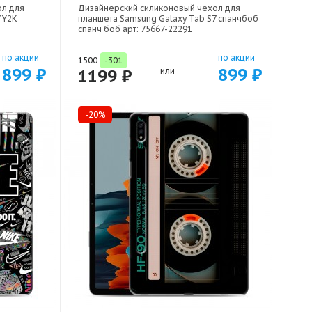
ол для
Дизайнерский силиконовый чехол для
 Y2K
планшета Samsung Galaxy Tab S7 спанчбоб
спанч боб арт: 75667-22291
по акции
по акции
1500
-301
899 ₽
899 ₽
1199 ₽
или
-20%