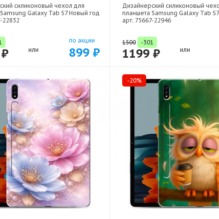
ский силиконовый чехол для
Дизайнерский силиконовый чех
Samsung Galaxy Tab S7 Новый год
планшета Samsung Galaxy Tab S
7-22832
арт: 75667-22946
по акции
1
1500
-301
899 ₽
 ₽
или
1199 ₽
или
-20%