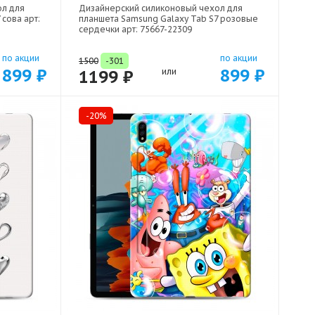
ол для
Дизайнерский силиконовый чехол для
сова арт:
планшета Samsung Galaxy Tab S7 розовые
сердечки арт: 75667-22309
по акции
по акции
1500
-301
899 ₽
899 ₽
1199 ₽
или
-20%