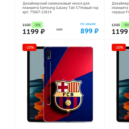
Дизайнерский силиконовый чехол для
Дизайнер
планшета Samsung Galaxy Tab S7 Новый год
планшета
арт: 75667-22824
сердце Fr
по акции
1500
-301
1500
-30
899 ₽
1199 ₽
или
1199
-20%
-20%