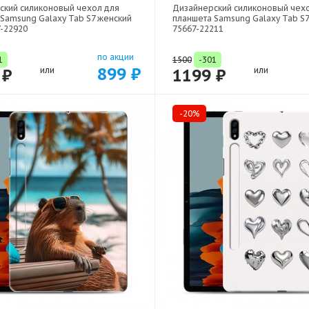
ский силиконовый чехол для
Дизайнерский силиконовый чех
Samsung Galaxy Tab S7 женский
планшета Samsung Galaxy Tab S7 
7-22920
75667-22211
по акции
1
1500
-301
899 ₽
 ₽
или
1199 ₽
или
-20%