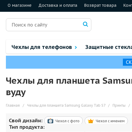
О магазине
Доставка и оплата
Возврат товара
Кон
Чехлы для телефонов
Защитные стекл
СК
Чехлы для планшета Samsun
вуду
Главная
/
Чехлы для планшета Samsung Galaxy Tab S7
/
Принты
/
Свой дизайн:
Чехол c фото
Чехол c именем
Тип продукта: