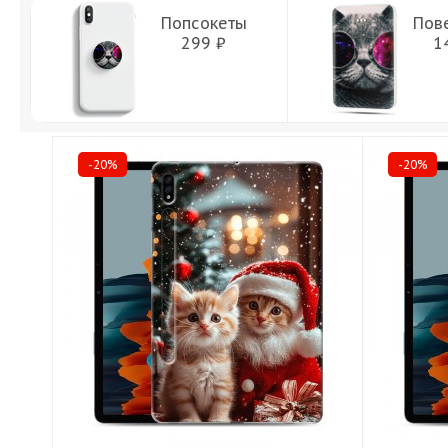
Попсокеты
Пов
299 ₽
1
-20%
-20%