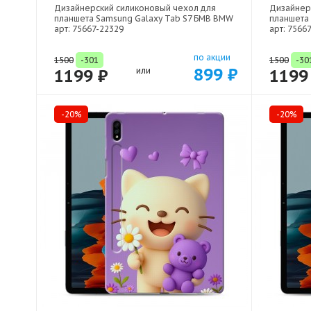
Дизайнерский силиконовый чехол для
Дизайнер
планшета Samsung Galaxy Tab S7 БМВ BMW
планшета 
арт: 75667-22329
арт: 7566
по акции
1500
-301
1500
-30
899 ₽
1199 ₽
или
1199
-20%
-20%