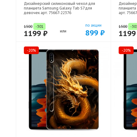
Дизайнерский силиконовый чехол для
Дизайнер
планшета Samsung Galaxy Tab S7 для
планшета 
девочек арт: 75667-22376
арт: 7566
по акции
1500
-301
1500
-30
899 ₽
1199 ₽
или
1199
-20%
-20%