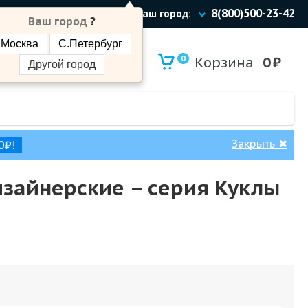
8(800)500-23-42
Ваш город:
Ваш город
?
Москва
С.Петербург
0
Корзина
0
₽
Другой город
Закрыть
✖
0₽!
изайнерские – cерия Куклы