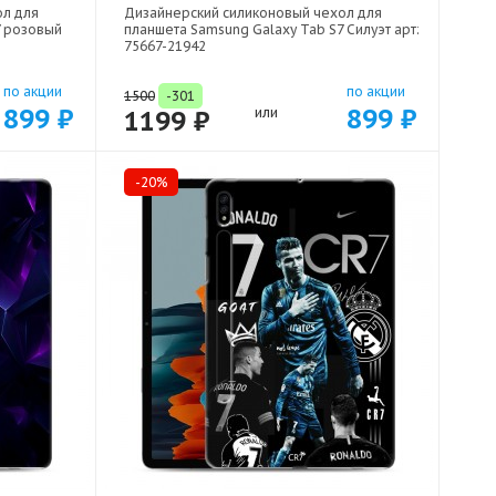
ол для
Дизайнерский силиконовый чехол для
7 розовый
планшета Samsung Galaxy Tab S7 Силуэт арт:
75667-21942
по акции
по акции
1500
-301
899 ₽
899 ₽
1199 ₽
или
-20%