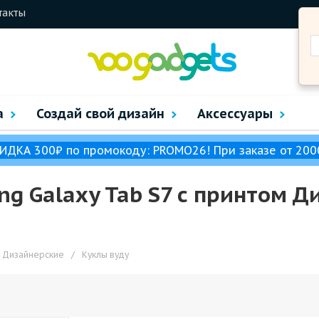
такты
а
Создай свой дизайн
Аксессуары
ИДКА 300₽ по промокоду: PROMO26! При заказе от 200
g Galaxy Tab S7 с принтом Д
Дизайнерские
/
Куклы вуду