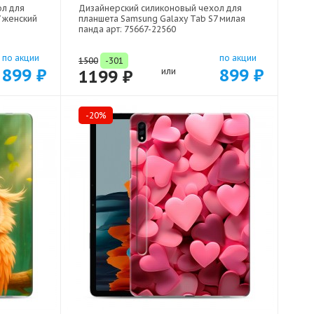
ол для
Дизайнерский силиконовый чехол для
7 женский
планшета Samsung Galaxy Tab S7 милая
панда арт: 75667-22560
по акции
по акции
1500
-301
899 ₽
899 ₽
1199 ₽
или
-20%