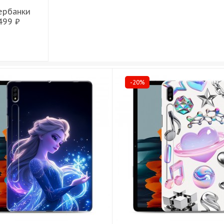
ербанки
499 ₽
-20%