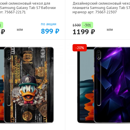
ский силиконовый чехол для
Дизайнерский силиконовый чех
Samsung Galaxy Tab S7 бабочки
планшета Samsung Galaxy Tab S
рт: 75667-22171
мрамор арт: 75667-22307
по акции
1
1500
-301
899 ₽
 ₽
или
1199 ₽
или
-20%