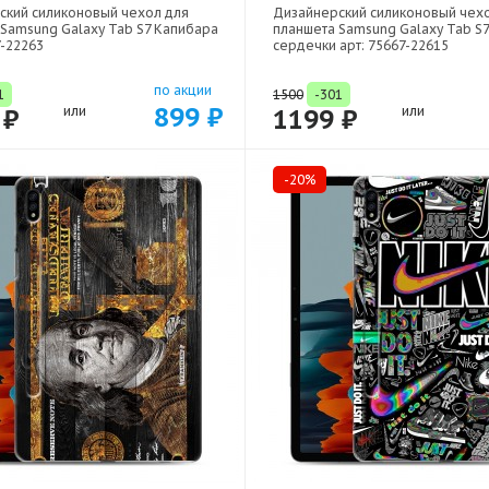
ский силиконовый чехол для
Дизайнерский силиконовый чех
Samsung Galaxy Tab S7 Капибара
планшета Samsung Galaxy Tab S7
7-22263
сердечки арт: 75667-22615
по акции
1
1500
-301
899 ₽
 ₽
или
1199 ₽
или
-20%