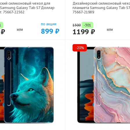
ский силиконовый чехол для
Дизайнерский силиконовый чех
 Samsung Galaxy Tab S7 Доллар
планшета Samsung Galaxy Tab S7 
т: 75667-22562
75667-21989
по акции
1
1500
-301
899 ₽
 ₽
или
1199 ₽
или
-20%