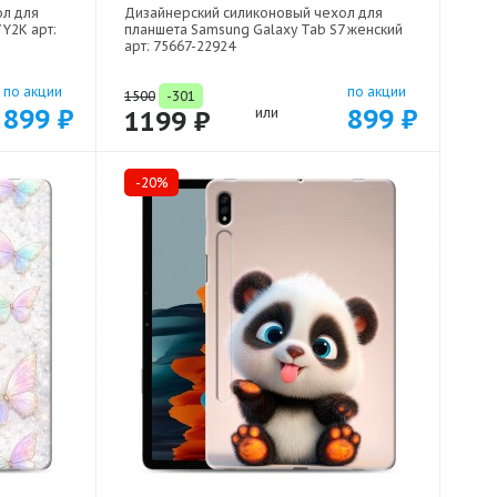
ол для
Дизайнерский силиконовый чехол для
Y2K арт:
планшета Samsung Galaxy Tab S7 женский
арт: 75667-22924
по акции
по акции
1500
-301
899 ₽
899 ₽
1199 ₽
или
-20%