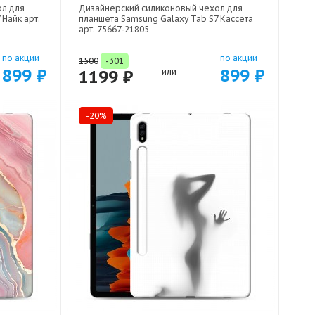
ол для
Дизайнерский силиконовый чехол для
Найк арт:
планшета Samsung Galaxy Tab S7 Кассета
арт: 75667-21805
по акции
по акции
1500
-301
899 ₽
899 ₽
1199 ₽
или
-20%