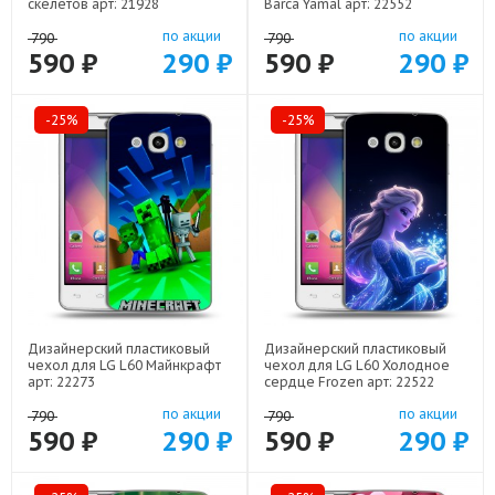
скелетов арт: 21928
Barca Yamal арт: 22552
по акции
по акции
790
790
590 ₽
290 ₽
590 ₽
290 ₽
-25%
-25%
Дизайнерский пластиковый
Дизайнерский пластиковый
чехол для LG L60 Майнкрафт
чехол для LG L60 Холодное
арт: 22273
сердце Frozen арт: 22522
по акции
по акции
790
790
590 ₽
290 ₽
590 ₽
290 ₽