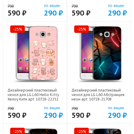
22522
по акции
по акции
790
790
590 ₽
290 ₽
590 ₽
290 ₽
-25%
-25%
Дизайнерский пластиковый
Дизайнерский пластиковый
чехол для LG L60 Hello Kitty
чехол для LG L60 Абстракция
Хелоу Кити арт: 10728-22252
неон арт: 10728-21708
по акции
по акции
790
790
590 ₽
290 ₽
590 ₽
290 ₽
-25%
-25%