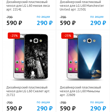
Дизайнерский пластиковый
Дизайнерский пластиковый
чехол для LG L60 милая лиса
чехол для LG L60 Manchester
арт: 22141
United арт: 22501
по акции
по акции
790
790
590 ₽
290 ₽
590 ₽
290 ₽
-25%
-25%
Дизайнерский пластиковый
Дизайнерский пластиковый
чехол для LG L60 Скелет арт:
чехол для LG L60 Миньоны
21722
арт: 22609
по акции
по акции
790
790
590 ₽
290 ₽
590 ₽
290 ₽