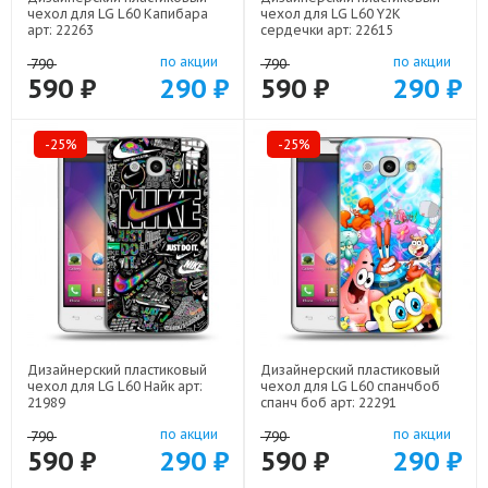
чехол для LG L60 Капибара
чехол для LG L60 Y2K
арт: 22263
сердечки арт: 22615
по акции
по акции
790
790
590 ₽
290 ₽
590 ₽
290 ₽
-25%
-25%
Дизайнерский пластиковый
Дизайнерский пластиковый
чехол для LG L60 Найк арт:
чехол для LG L60 спанчбоб
21989
спанч боб арт: 22291
по акции
по акции
790
790
590 ₽
290 ₽
590 ₽
290 ₽