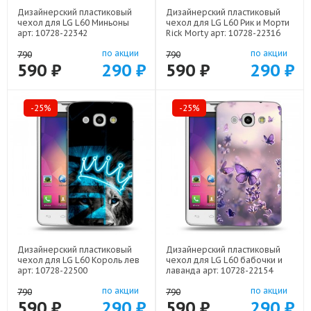
Дизайнерский пластиковый
Дизайнерский пластиковый
чехол для LG L60 Миньоны
чехол для LG L60 Рик и Морти
арт: 10728-22342
Rick Morty арт: 10728-22316
по акции
по акции
790
790
590 ₽
290 ₽
590 ₽
290 ₽
-25%
-25%
Дизайнерский пластиковый
Дизайнерский пластиковый
чехол для LG L60 Король лев
чехол для LG L60 бабочки и
арт: 10728-22500
лаванда арт: 10728-22154
по акции
по акции
790
790
590 ₽
290 ₽
590 ₽
290 ₽