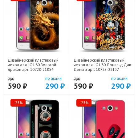
Дизайнерский пластиковый
Дизайнерский пластиковый
чехол для LG L60 Золотой
чехол для LG L60 Дональд Дак
дракон арт: 10728-21854
Деньги арт: 10728-22137
по акции
по акции
790
790
590 ₽
290 ₽
590 ₽
290 ₽
-25%
-25%