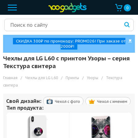
0
✖
СКИДКА 300₽ по промокоду: PROMO26! При заказе от
2000₽!
Чехлы для LG L60 с принтом Узоры – cерия
Текстура свитера
Главная
/
Чехлы для LG L60
/
Принты
/
Узоры
/
Текстура
свитера
Свой дизайн:
Чехол c фото
Чехол c именем
Тип продукта: