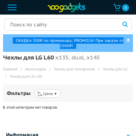
0
✖
СКИДКА 300₽ по промокоду: PROMO26! При заказе от
2000₽!
Чехлы для LG L60
x135, dual, x145
Главная
/
Аксессуары
/
Чехлы для телефонов
/
Чехлы для LG
/
Чехлы для LG L60
◺
Фильтры
Цена ▼
В этой категории нет товаров.
Информация