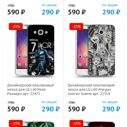
по акции
по акции
790
790
590 ₽
290 ₽
590 ₽
290 ₽
-25%
-25%
Дизайнерский пластиковый
Дизайнерский пластиковый
чехол для LG L60 Реал
чехол для LG L60 Ahegao
Роналдо арт: 22472
Ахегао Аниме арт: 22519
по акции
по акции
790
790
590 ₽
290 ₽
590 ₽
290 ₽
-25%
-25%