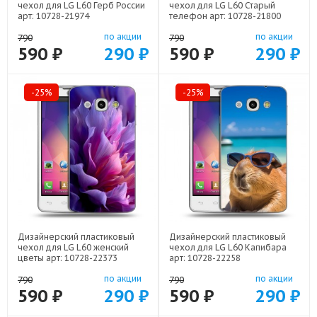
чехол для LG L60 Герб России
чехол для LG L60 Старый
арт: 10728-21974
телефон арт: 10728-21800
по акции
по акции
790
790
590 ₽
290 ₽
590 ₽
290 ₽
-25%
-25%
Дизайнерский пластиковый
Дизайнерский пластиковый
чехол для LG L60 женский
чехол для LG L60 Капибара
цветы арт: 10728-22373
арт: 10728-22258
по акции
по акции
790
790
590 ₽
290 ₽
590 ₽
290 ₽