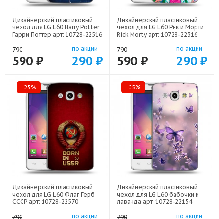
Дизайнерский пластиковый
Дизайнерский пластиковый
чехол для LG L60 Harry Potter
чехол для LG L60 Рик и Морти
Гарри Поттер арт: 10728-22516
Rick Morty арт: 10728-22316
по акции
по акции
790
790
590 ₽
290 ₽
590 ₽
290 ₽
-25%
-25%
Дизайнерский пластиковый
Дизайнерский пластиковый
чехол для LG L60 Флаг Герб
чехол для LG L60 бабочки и
СССР арт: 10728-22570
лаванда арт: 10728-22154
по акции
по акции
790
790