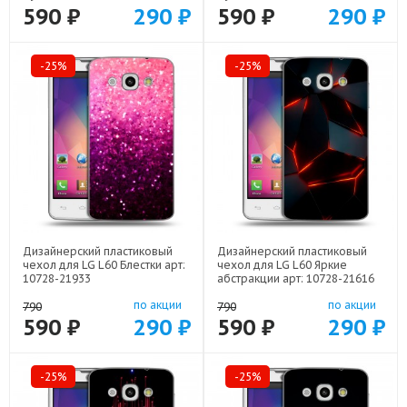
590 ₽
290 ₽
590 ₽
290 ₽
-25%
-25%
Дизайнерский пластиковый
Дизайнерский пластиковый
чехол для LG L60 Блестки арт:
чехол для LG L60 Яркие
10728-21933
абстракции арт: 10728-21616
по акции
по акции
790
790
590 ₽
290 ₽
590 ₽
290 ₽
-25%
-25%