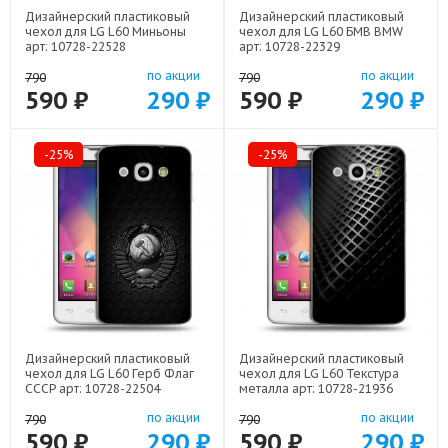
Дизайнерский пластиковый
Дизайнерский пластиковый
чехол для LG L60 Миньоны
чехол для LG L60 БМВ BMW
арт: 10728-22528
арт: 10728-22329
по акции
по акции
790
790
590 ₽
290 ₽
590 ₽
290 ₽
-25%
-25%
Дизайнерский пластиковый
Дизайнерский пластиковый
чехол для LG L60 Герб Флаг
чехол для LG L60 Текстура
СССР арт: 10728-22504
металла арт: 10728-21936
по акции
по акции
790
790
590 ₽
290 ₽
590 ₽
290 ₽