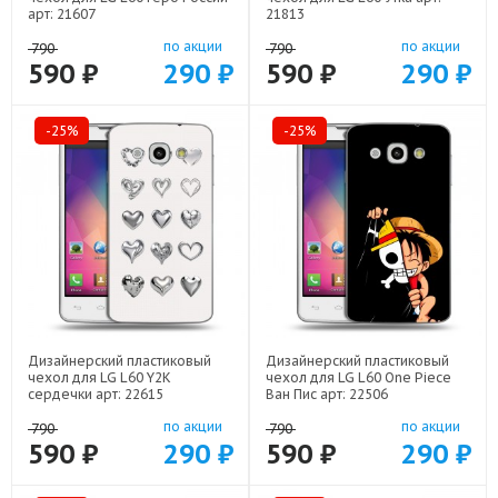
арт: 21607
21813
по акции
по акции
790
790
590 ₽
290 ₽
590 ₽
290 ₽
-25%
-25%
Дизайнерский пластиковый
Дизайнерский пластиковый
чехол для LG L60 Y2K
чехол для LG L60 One Piece
сердечки арт: 22615
Ван Пис арт: 22506
по акции
по акции
790
790
590 ₽
290 ₽
590 ₽
290 ₽