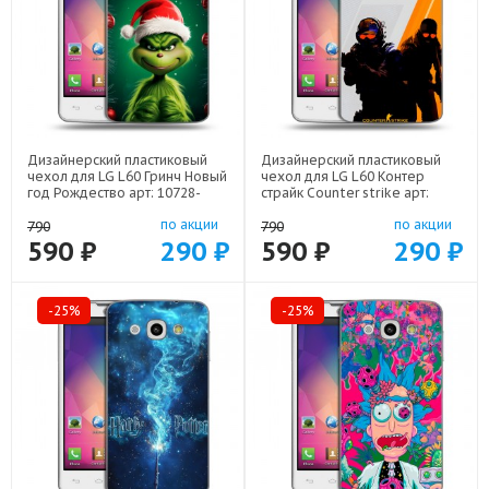
Дизайнерский пластиковый
Дизайнерский пластиковый
чехол для LG L60 Гринч Новый
чехол для LG L60 Контер
год Рождество арт: 10728-
страйк Counter strike арт:
22808
10728-22285
по акции
по акции
790
790
590 ₽
290 ₽
590 ₽
290 ₽
-25%
-25%