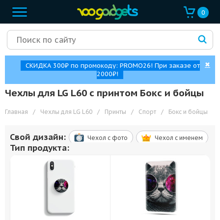
0
✖
СКИДКА 300₽ по промокоду: PROMO26! При заказе от
2000₽!
Чехлы для LG L60 с принтом Бокс и бойцы
Главная
/
Чехлы для LG L60
/
Принты
/
Спорт
/
Бокс и бойцы
Свой дизайн:
Чехол c фото
Чехол c именем
Тип продукта: