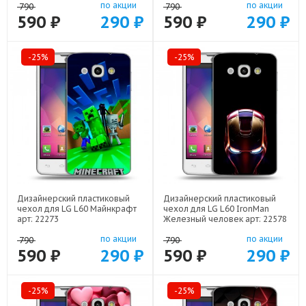
по акции
по акции
790
790
590 ₽
290 ₽
590 ₽
290 ₽
-25%
-25%
Дизайнерский пластиковый
Дизайнерский пластиковый
чехол для LG L60 Майнкрафт
чехол для LG L60 IronMan
арт: 22273
Железный человек арт: 22578
по акции
по акции
790
790
590 ₽
290 ₽
590 ₽
290 ₽
-25%
-25%