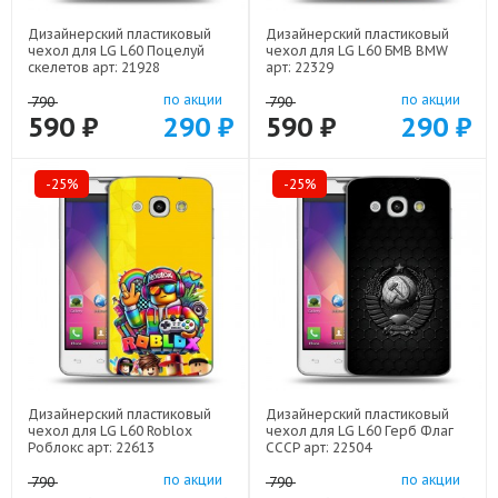
Дизайнерский пластиковый
Дизайнерский пластиковый
чехол для LG L60 Поцелуй
чехол для LG L60 БМВ BMW
скелетов арт: 21928
арт: 22329
по акции
по акции
790
790
590 ₽
290 ₽
590 ₽
290 ₽
-25%
-25%
Дизайнерский пластиковый
Дизайнерский пластиковый
чехол для LG L60 Roblox
чехол для LG L60 Герб Флаг
Роблокс арт: 22613
СССР арт: 22504
по акции
по акции
790
790