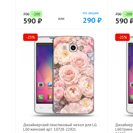
по акции
790
-200
790
-200
290 ₽
590 ₽
или
590 
-25%
-25%
Дизайнерский пластиковый чехол для LG
Дизайнер
L60 женский арт: 10728-22921
L60 Гринч