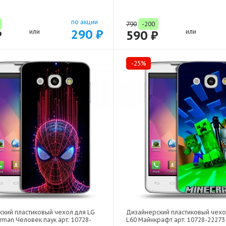
по акции
790
-200
290 ₽
₽
или
590 ₽
или
-25%
ский пластиковый чехол для LG
Дизайнерский пластиковый чехо
rman Человек паук арт: 10728-
L60 Майнкрафт арт: 10728-22273