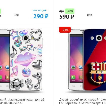
по акции
790
-200
290 ₽
₽
или
590 ₽
или
-25%
ский пластиковый чехол для LG
Дизайнерский пластиковый чехо
рт: 10728-22614
L60 Барселона Barcelona арт: 10