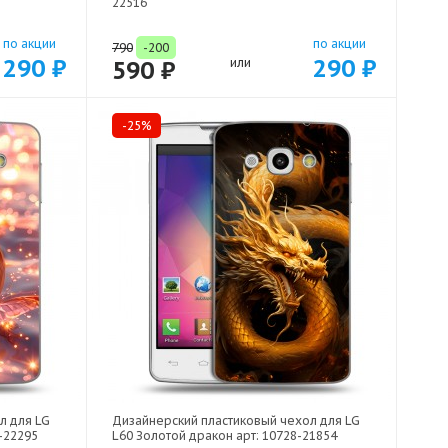
22516
по акции
по акции
790
-200
290 ₽
290 ₽
590 ₽
или
-25%
л для LG
Дизайнерский пластиковый чехол для LG
-22295
L60 Золотой дракон арт: 10728-21854