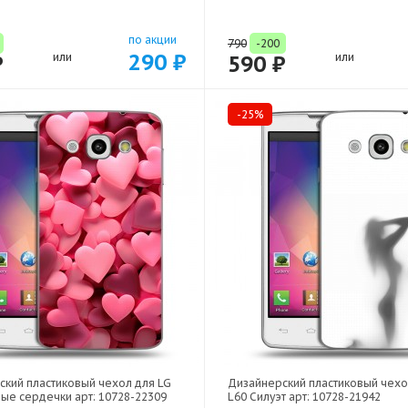
по акции
790
-200
290 ₽
₽
или
590 ₽
или
-25%
ский пластиковый чехол для LG
Дизайнерский пластиковый чехо
ые сердечки арт: 10728-22309
L60 Силуэт арт: 10728-21942