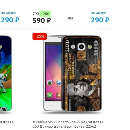
по акции
по акции
790
-200
290 ₽
290 ₽
590 ₽
или
-25%
л для LG
Дизайнерский пластиковый чехол для LG
L60 Доллар деньги арт: 10728-22562