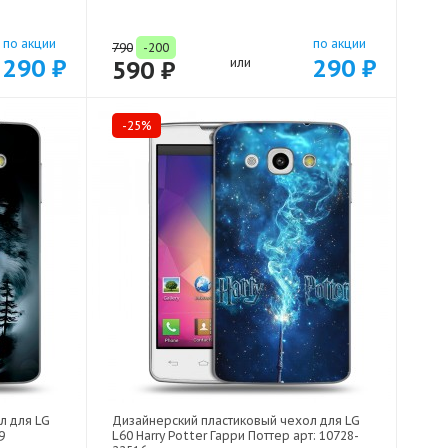
по акции
по акции
790
-200
290 ₽
290 ₽
590 ₽
или
-25%
л для LG
Дизайнерский пластиковый чехол для LG
9
L60 Harry Potter Гарри Поттер арт: 10728-