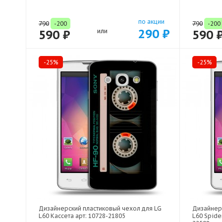
по акции
790
-200
790
-200
290 ₽
590 ₽
или
590 
-25%
-25%
Дизайнерский пластиковый чехол для LG
Дизайнер
L60 Кассета арт: 10728-21805
L60 Spide