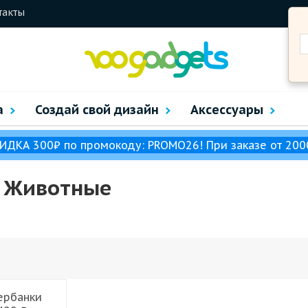
такты
а
Создай свой дизайн
Аксессуары
ИДКА 300₽ по промокоду: PROMO26! При заказе от 200
м Животные
ербанки