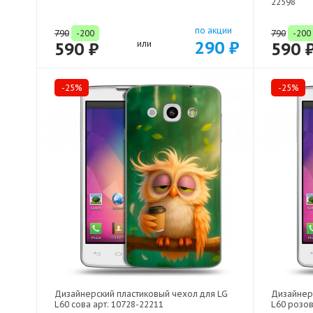
22598
по акции
790
-200
790
-200
290 ₽
590 ₽
или
590 
-25%
-25%
Дизайнерский пластиковый чехол для LG
Дизайнер
L60 сова арт: 10728-22211
L60 розов