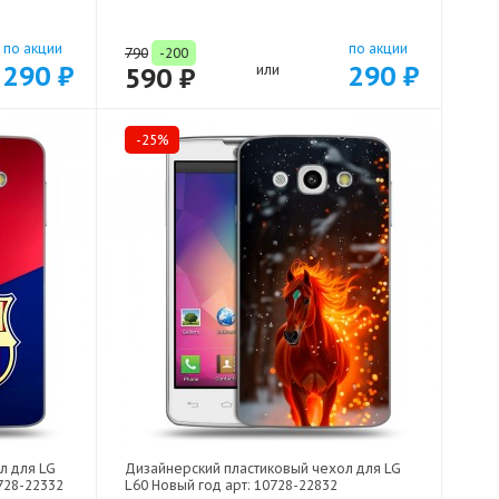
по акции
по акции
790
-200
290 ₽
290 ₽
590 ₽
или
-25%
л для LG
Дизайнерский пластиковый чехол для LG
728-22332
L60 Новый год арт: 10728-22832