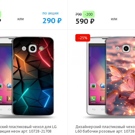
по акции
790
-200
290 ₽
₽
или
590 ₽
или
-25%
ский пластиковый чехол для LG
Дизайнерский пластиковый чехо
акция неон арт: 10728-21708
L60 бабочки розовые арт: 10728