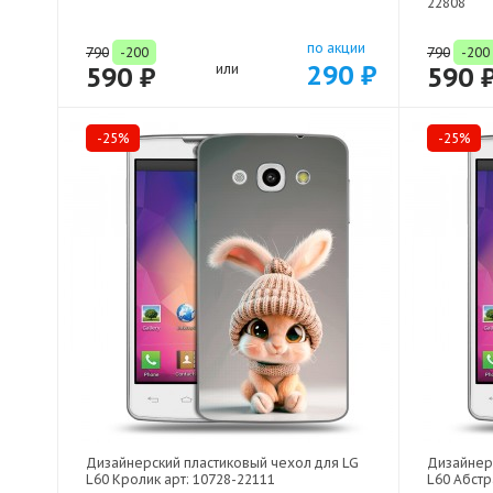
22808
по акции
790
-200
790
-200
290 ₽
590 ₽
или
590 
-25%
-25%
Дизайнерский пластиковый чехол для LG
Дизайнер
L60 Кролик арт: 10728-22111
L60 Абстр