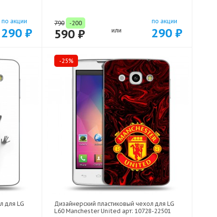
по акции
по акции
790
-200
290 ₽
290 ₽
590 ₽
или
-25%
л для LG
Дизайнерский пластиковый чехол для LG
L60 Manchester United арт: 10728-22501