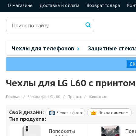
О магазине
Доставка и оплата
Возврат товара
Кон
Чехлы для телефонов
Защитные стекл
СК
Чехлы для LG L60 с принто
Главная
/
Чехлы для LG L60
/
Принты
/
Животные
Свой дизайн:
Чехол c фото
Чехол c именем
Тип продукта:
Попсокеты
Пов