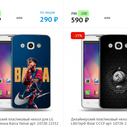
по акции
790
-200
290 ₽
₽
или
590 ₽
или
-25%
ский пластиковый чехол для LG
Дизайнерский пластиковый чехо
лона Barca Yamal арт: 10728-22552
L60 Герб Флаг СССР арт: 10728-