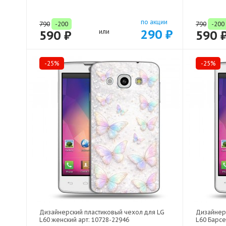
по акции
790
-200
790
-200
290 ₽
590 ₽
или
590 
-25%
-25%
Дизайнерский пластиковый чехол для LG
Дизайнер
L60 женский арт: 10728-22946
L60 Барсе