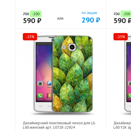
по акции
790
-200
790
-200
290 ₽
590 ₽
или
590 
-25%
-25%
Дизайнерский пластиковый чехол для LG
Дизайнер
L60 женский арт: 10728-22924
L60 Y2K а