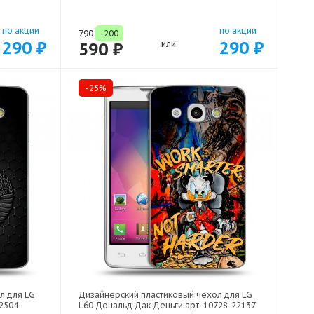
по акции
по акции
790
-200
290 ₽
290 ₽
590 ₽
или
-25%
л для LG
Дизайнерский пластиковый чехол для LG
22504
L60 Дональд Дак Деньги арт: 10728-22137