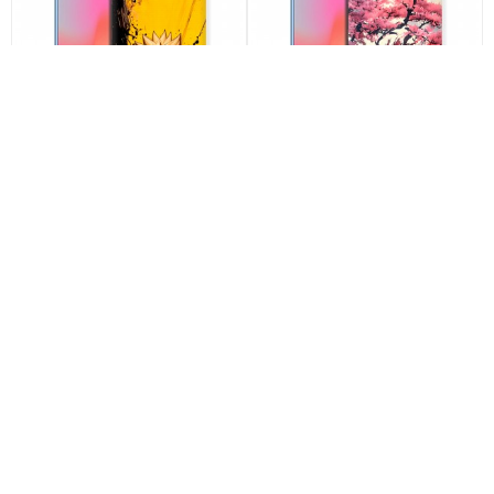
Дизайнерский пластиковый
Дизайнерский пластиковый
чехол для Huawei Honor View
чехол для Huawei Honor View
10 Naruto Наруто арт: 22513
10 Дракон Японский арт: 22602
по акции
по акции
790
790
590 ₽
290 ₽
590 ₽
290 ₽
-25%
-25%