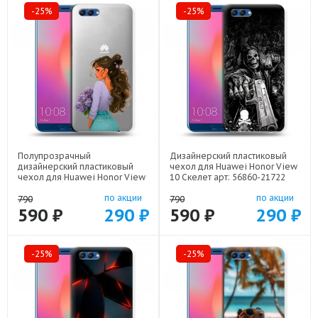
-25%
-25%
Полупрозрачный
Дизайнерский пластиковый
дизайнерский пластиковый
чехол для Huawei Honor View
чехол для Huawei Honor View
10 Скелет арт: 56860-21722
10 девушка цветы арт: 56860-
по акции
по акции
22547
790
790
590 ₽
290 ₽
590 ₽
290 ₽
-25%
-25%