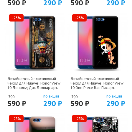
590 ₽
290 ₽
590 ₽
290 ₽
-25%
-25%
Дизайнерский пластиковый
Дизайнерский пластиковый
чехол для Huawei Honor View
чехол для Huawei Honor View
10 Дональд Дак Доллар арт:
10 One Piece Ван Пис арт:
22603
22506
по акции
по акции
790
790
590 ₽
290 ₽
590 ₽
290 ₽
-25%
-25%