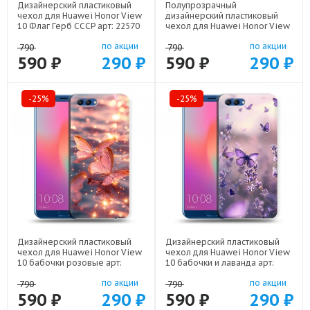
Дизайнерский пластиковый
Полупрозрачный
чехол для Huawei Honor View
дизайнерский пластиковый
10 Флаг Герб СССР арт: 22570
чехол для Huawei Honor View
10 девушка цветы арт: 22547
по акции
по акции
790
790
590 ₽
290 ₽
590 ₽
290 ₽
-25%
-25%
Дизайнерский пластиковый
Дизайнерский пластиковый
чехол для Huawei Honor View
чехол для Huawei Honor View
10 бабочки розовые арт:
10 бабочки и лаванда арт:
22295
22154
по акции
по акции
790
790
590 ₽
290 ₽
590 ₽
290 ₽