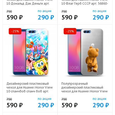
10 Дональд Дак Деньги арт:
10 Флаг Герб СССР арт: 56860-
56860-22137
22570
по акции
по акции
790
790
590 ₽
290 ₽
590 ₽
290 ₽
-25%
-25%
Дизайнерский пластиковый
Полупрозрачный
чехол для Huawei Honor View
дизайнерский пластиковый
10 спанчбоб спанч боб арт:
чехол для Huawei Honor View
56860-22291
10 Медведь арт: 56860-21952
по акции
по акции
790
790
590 ₽
290 ₽
590 ₽
290 ₽