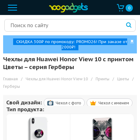
0
✖
СКИДКА 300₽ по промокоду: PROMO26! При заказе от
2000₽!
Чехлы для Huawei Honor View 10 с принтом
Цветы – cерия Герберы
Главная
/
Чехлы для Huawei Honor View 10
/
Принты
/
Цветы
/
Герберы
Свой дизайн:
Чехол c фото
Чехол c именем
Тип продукта: