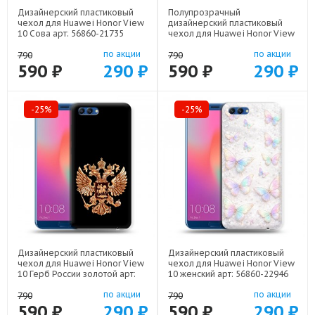
Дизайнерский пластиковый
Полупрозрачный
чехол для Huawei Honor View
дизайнерский пластиковый
10 Сова арт: 56860-21735
чехол для Huawei Honor View
10 Женские принты арт: 56860-
по акции
по акции
21685
790
790
590 ₽
290 ₽
590 ₽
290 ₽
-25%
-25%
Дизайнерский пластиковый
Дизайнерский пластиковый
чехол для Huawei Honor View
чехол для Huawei Honor View
10 Герб России золотой арт:
10 женский арт: 56860-22946
56860-21817
по акции
по акции
790
790
590 ₽
290 ₽
590 ₽
290 ₽