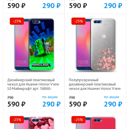
590 ₽
290 ₽
590 ₽
290 ₽
-25%
-25%
Дизайнерский пластиковый
Полупрозрачный
чехол для Huawei Honor View
дизайнерский пластиковый
10 Майнкрафт арт: 56860-
чехол для Huawei Honor View
22273
10 Ветка сакуры арт: 56860-
по акции
по акции
21771
790
790
590 ₽
290 ₽
590 ₽
290 ₽
-25%
-25%