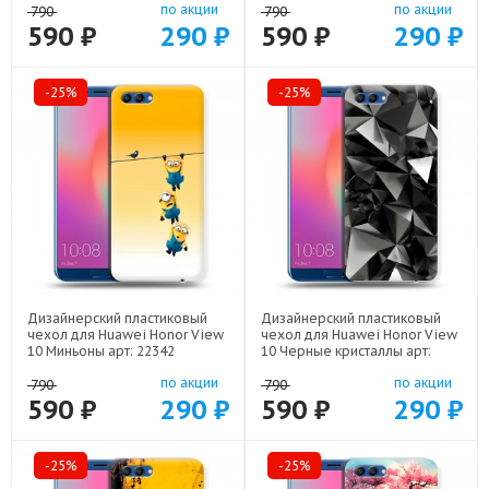
по акции
по акции
790
790
590 ₽
290 ₽
590 ₽
290 ₽
-25%
-25%
Дизайнерский пластиковый
Дизайнерский пластиковый
чехол для Huawei Honor View
чехол для Huawei Honor View
10 Миньоны арт: 22342
10 Черные кристаллы арт:
21551
по акции
по акции
790
790
590 ₽
290 ₽
590 ₽
290 ₽
-25%
-25%