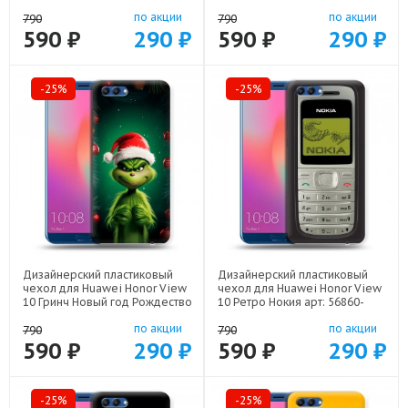
10 кролик зайчик арт: 56860-
21640
по акции
по акции
22224
790
790
590 ₽
290 ₽
590 ₽
290 ₽
-25%
-25%
Дизайнерский пластиковый
Дизайнерский пластиковый
чехол для Huawei Honor View
чехол для Huawei Honor View
10 Гринч Новый год Рождество
10 Ретро Нокия арт: 56860-
арт: 56860-22808
21930
по акции
по акции
790
790
590 ₽
290 ₽
590 ₽
290 ₽
-25%
-25%