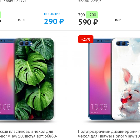
т: 56860-21771
56860-22595
по акции
790
-200
290 ₽
₽
или
590 ₽
или
-25%
ский пластиковый чехол для
Полупрозрачный дизайнерский 
nor View 10 Листья арт: 56860-
чехол для Huawei Honor View 10