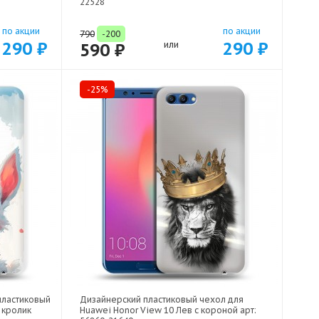
22528
по акции
по акции
790
-200
290 ₽
290 ₽
590 ₽
или
-25%
пластиковый
Дизайнерский пластиковый чехол для
 кролик
Huawei Honor View 10 Лев с короной арт: