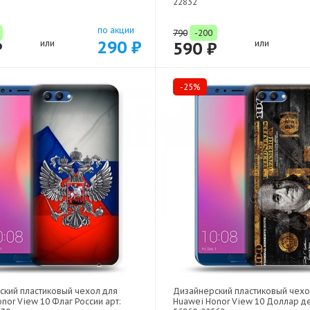
22832
по акции
790
-200
290 ₽
₽
или
590 ₽
или
-25%
ский пластиковый чехол для
Дизайнерский пластиковый чехо
nor View 10 Флаг России арт:
Huawei Honor View 10 Доллар де