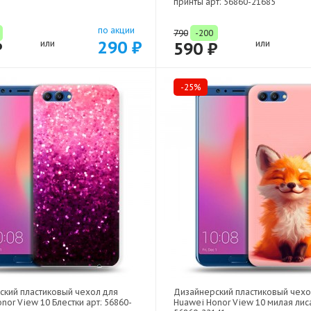
принты арт: 56860-21685
по акции
790
-200
290 ₽
₽
или
590 ₽
или
-25%
ский пластиковый чехол для
Дизайнерский пластиковый чехо
nor View 10 Блестки арт: 56860-
Huawei Honor View 10 милая лиса