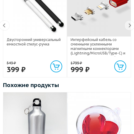
Двусторонний универсальный
Интерфейсный кабель со
емкостной стилус-ручка
сменными усиленными
магнитными коннекторами
(Lightning/MicroUSB/Type-C) и
световым индикатором 1м
549
₽
1799
₽
399
₽
999
₽
Похожие продукты