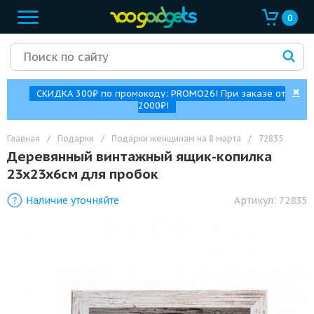
0
✖
СКИДКА 300₽ по промокоду: PROMO26! При заказе от
2000₽!
Главная
/
Подарки
/
Подарки женщинам на 8 марта
/
72835
Деревянный винтажный ящик-копилка
23x23x6см для пробок
Наличие уточняйте
Артикул:
72835