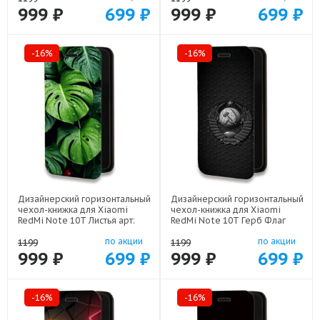
999 ₽
699 ₽
999 ₽
699 ₽
-16%
-16%
Дизайнерский горизонтальный
Дизайнерский горизонтальный
чехол-книжка для Xiaomi
чехол-книжка для Xiaomi
RedMi Note 10T Листья арт:
RedMi Note 10T Герб Флаг
78655-22255
СССР арт: 78655-22504
по акции
по акции
1199
1199
999 ₽
699 ₽
999 ₽
699 ₽
-16%
-16%