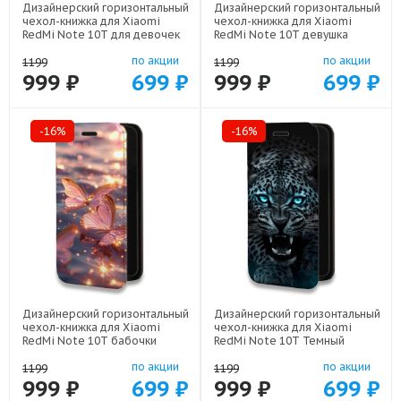
Дизайнерский горизонтальный
Дизайнерский горизонтальный
чехол-книжка для Xiaomi
чехол-книжка для Xiaomi
RedMi Note 10T для девочек
RedMi Note 10T девушка
арт: 78655-22376
цветы арт: 78655-22547
по акции
по акции
1199
1199
999 ₽
699 ₽
999 ₽
699 ₽
-16%
-16%
Дизайнерский горизонтальный
Дизайнерский горизонтальный
чехол-книжка для Xiaomi
чехол-книжка для Xiaomi
RedMi Note 10T бабочки
RedMi Note 10T Темный
розовые арт: 78655-22295
леопард арт: 78655-21499
по акции
по акции
1199
1199
999 ₽
699 ₽
999 ₽
699 ₽