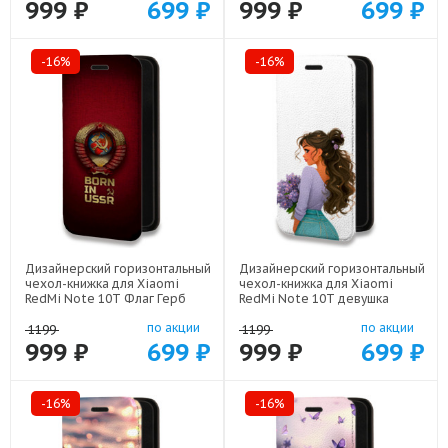
999 ₽
699 ₽
999 ₽
699 ₽
-16%
-16%
Дизайнерский горизонтальный
Дизайнерский горизонтальный
чехол-книжка для Xiaomi
чехол-книжка для Xiaomi
RedMi Note 10T Флаг Герб
RedMi Note 10T девушка
СССР арт: 22570
цветы арт: 22547
по акции
по акции
1199
1199
999 ₽
699 ₽
999 ₽
699 ₽
-16%
-16%