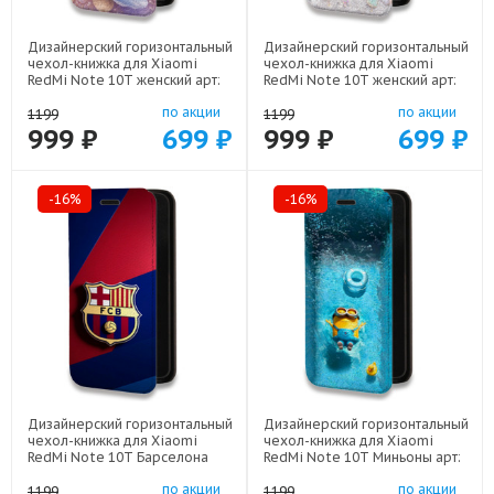
Дизайнерский горизонтальный
Дизайнерский горизонтальный
чехол-книжка для Xiaomi
чехол-книжка для Xiaomi
RedMi Note 10T женский арт:
RedMi Note 10T женский арт:
78655-22920
78655-22946
по акции
по акции
1199
1199
999 ₽
699 ₽
999 ₽
699 ₽
-16%
-16%
Дизайнерский горизонтальный
Дизайнерский горизонтальный
чехол-книжка для Xiaomi
чехол-книжка для Xiaomi
RedMi Note 10T Барселона
RedMi Note 10T Миньоны арт:
Barcelona арт: 78655-22332
78655-22528
по акции
по акции
1199
1199