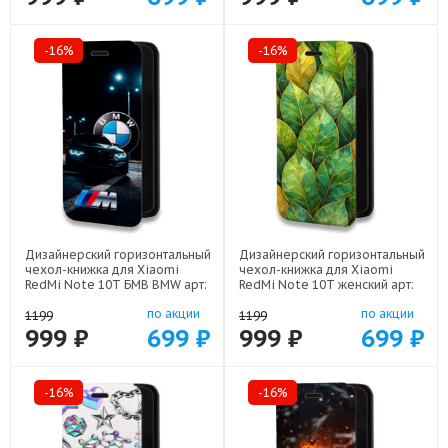
-16%
-16%
Дизайнерский горизонтальный
Дизайнерский горизонтальный
чехол-книжка для Xiaomi
чехол-книжка для Xiaomi
RedMi Note 10T БМВ BMW арт:
RedMi Note 10T женский арт:
78655-22329
78655-22924
по акции
по акции
1199
1199
999 ₽
699 ₽
999 ₽
699 ₽
-16%
-16%