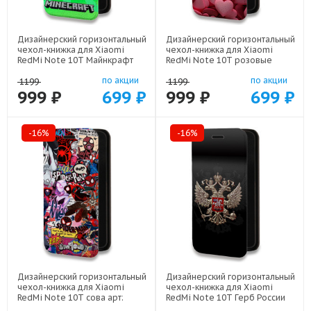
Дизайнерский горизонтальный
Дизайнерский горизонтальный
чехол-книжка для Xiaomi
чехол-книжка для Xiaomi
RedMi Note 10T Майнкрафт
RedMi Note 10T розовые
арт: 22273
сердечки арт: 22309
по акции
по акции
1199
1199
999 ₽
699 ₽
999 ₽
699 ₽
-16%
-16%
Дизайнерский горизонтальный
Дизайнерский горизонтальный
чехол-книжка для Xiaomi
чехол-книжка для Xiaomi
RedMi Note 10T сова арт:
RedMi Note 10T Герб России
22211
арт: 21607