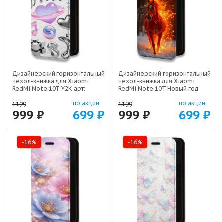
Дизайнерский горизонтальный
Дизайнерский горизонтальный
чехол-книжка для Xiaomi
чехол-книжка для Xiaomi
RedMi Note 10T Y2K арт:
RedMi Note 10T Новый год
78655-22614
арт: 78655-22832
по акции
по акции
1199
1199
999 ₽
699 ₽
999 ₽
699 ₽
-16%
-16%