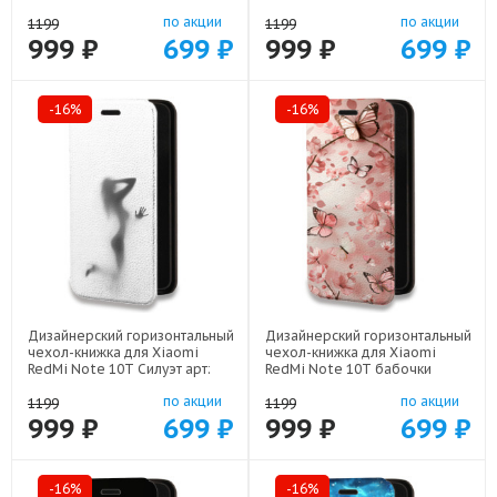
78655-22425
Deadpool арт: 78655-22559
по акции
по акции
1199
1199
999 ₽
699 ₽
999 ₽
699 ₽
-16%
-16%
Дизайнерский горизонтальный
Дизайнерский горизонтальный
чехол-книжка для Xiaomi
чехол-книжка для Xiaomi
RedMi Note 10T Силуэт арт:
RedMi Note 10T бабочки
78655-21942
саккура арт: 78655-22171
по акции
по акции
1199
1199
999 ₽
699 ₽
999 ₽
699 ₽
-16%
-16%