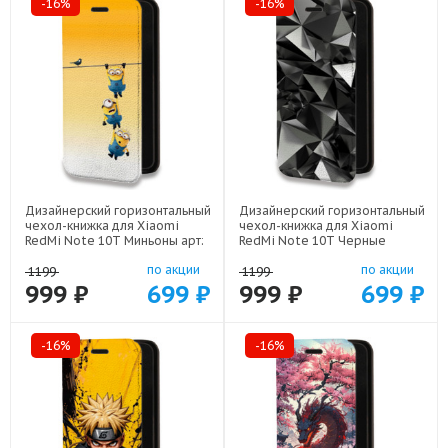
-16%
-16%
Дизайнерский горизонтальный
Дизайнерский горизонтальный
чехол-книжка для Xiaomi
чехол-книжка для Xiaomi
RedMi Note 10T Миньоны арт:
RedMi Note 10T Черные
22342
кристаллы арт: 21551
по акции
по акции
1199
1199
999 ₽
699 ₽
999 ₽
699 ₽
-16%
-16%