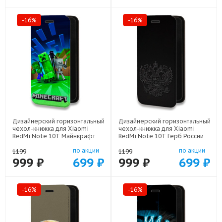
-16%
-16%
Дизайнерский горизонтальный
Дизайнерский горизонтальный
чехол-книжка для Xiaomi
чехол-книжка для Xiaomi
RedMi Note 10T Майнкрафт
RedMi Note 10T Герб России
арт: 78655-22273
арт: 78655-21974
по акции
по акции
1199
1199
999 ₽
699 ₽
999 ₽
699 ₽
-16%
-16%