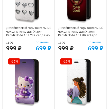
Дизайнерский горизонтальный
Дизайнерский горизонтальный
чехол-книжка для Xiaomi
чехол-книжка для Xiaomi
RedMi Note 10T Y2K сердечки
RedMi Note 10T Флаг Герб
арт: 78655-22615
СССР арт: 78655-22570
по акции
по акции
1199
1199
999 ₽
699 ₽
999 ₽
699 ₽
-16%
-16%