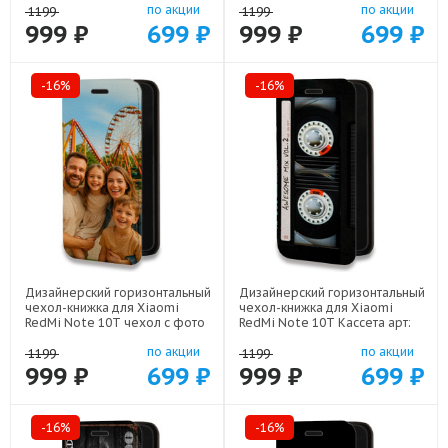
по акции
по акции
1199
1199
999 ₽
699 ₽
999 ₽
699 ₽
-16%
-16%
Дизайнерский горизонтальный
Дизайнерский горизонтальный
чехол-книжка для Xiaomi
чехол-книжка для Xiaomi
RedMi Note 10T чехол с фото
RedMi Note 10T Кассета арт:
арт: 22801
21805
по акции
по акции
1199
1199
999 ₽
699 ₽
999 ₽
699 ₽
-16%
-16%