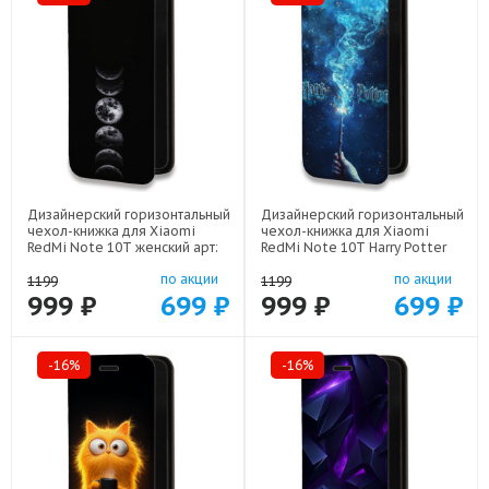
Дизайнерский горизонтальный
Дизайнерский горизонтальный
чехол-книжка для Xiaomi
чехол-книжка для Xiaomi
RedMi Note 10T женский арт:
RedMi Note 10T Harry Potter
78655-22942
Гарри Поттер арт: 78655-22516
по акции
по акции
1199
1199
999 ₽
699 ₽
999 ₽
699 ₽
-16%
-16%