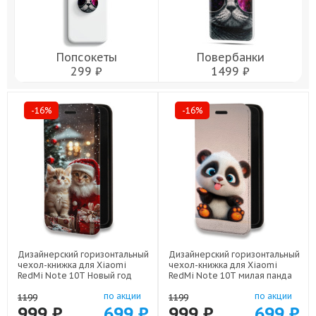
Попсокеты
Повербанки
299 ₽
1499 ₽
-16%
-16%
Дизайнерский горизонтальный
Дизайнерский горизонтальный
чехол-книжка для Xiaomi
чехол-книжка для Xiaomi
RedMi Note 10T Новый год
RedMi Note 10T милая панда
арт: 78655-22824
арт: 78655-22560
по акции
по акции
1199
1199
999 ₽
699 ₽
999 ₽
699 ₽