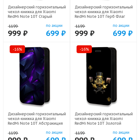
Дизайнерский горизонтальный
Дизайнерский горизонтальный
чехол-книжка для Xiaomi
чехол-книжка для Xiaomi
RedMi Note 10T Старый
RedMi Note 10T Герб Флаг
телефон арт: 21800
СССР арт: 22504
по акции
по акции
1199
1199
999 ₽
699 ₽
999 ₽
699 ₽
-16%
-16%
Дизайнерский горизонтальный
Дизайнерский горизонтальный
чехол-книжка для Xiaomi
чехол-книжка для Xiaomi
RedMi Note 10T Абстракиция
RedMi Note 10T Золотой
арт: 21977
скрудж макдак арт: 21941
по акции
по акции
1199
1199