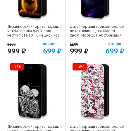
Дизайнерский горизонтальный
Дизайнерский горизонтальный
чехол-книжка для Xiaomi
чехол-книжка для Xiaomi
RedMi Note 10T Смешной кот
RedMi Note 10T Абстракиция
арт: 78655-22537
арт: 78655-21977
по акции
по акции
1199
1199
999 ₽
699 ₽
999 ₽
699 ₽
-16%
-16%
Дизайнерский горизонтальный
Дизайнерский горизонтальный
чехол-книжка для Xiaomi
чехол-книжка для Xiaomi