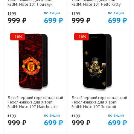
RedMi Note 10T Поцелуй
RedMi Note 10T Hello Kitty
скелетов арт: 78655-21928
Хелоу Кити арт: 78655-22252
по акции
по акции
1199
1199
999 ₽
699 ₽
999 ₽
699 ₽
-16%
-16%
Дизайнерский горизонтальный
Дизайнерский горизонтальный
чехол-книжка для Xiaomi
чехол-книжка для Xiaomi
RedMi Note 10T Manchester
RedMi Note 10T Золотой
United арт: 78655-22501
скрудж макдак арт: 78655-
по акции
по акции
21941
1199
1199
999 ₽
699 ₽
999 ₽
699 ₽