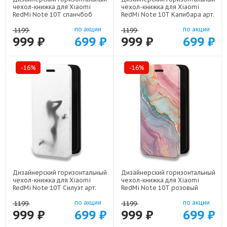
чехол-книжка для Xiaomi
чехол-книжка для Xiaomi
RedMi Note 10T спанчбоб
RedMi Note 10T Капибара арт:
спанч боб арт: 22291
22263
по акции
по акции
1199
1199
999 ₽
699 ₽
999 ₽
699 ₽
-16%
-16%
Дизайнерский горизонтальный
Дизайнерский горизонтальный
чехол-книжка для Xiaomi
чехол-книжка для Xiaomi
RedMi Note 10T Силуэт арт:
RedMi Note 10T розовый
21942
мрамор арт: 22307
по акции
по акции
1199
1199
999 ₽
699 ₽
999 ₽
699 ₽