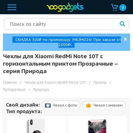
0
✖
СКИДКА 300₽ по промокоду: PROMO26! При заказе от
2000₽!
Чехлы для Xiaomi RedMi Note 10T с
горизонтальным принтом Прозрачные –
cерия Природа
Главная
/
Чехлы для Xiaomi RedMi Note 10T
/
Принты
/
Прозрачные
/
Природа
Свой дизайн:
Чехол c фото
Чехол c именем
Тип продукта: