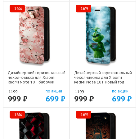
-16%
-16%
Дизайнерский горизонтальный
Дизайнерский горизонтальный
чехол-книжка для Xiaomi
чехол-книжка для Xiaomi
RedMi Note 10T бабочки
RedMi Note 10T Новый год
саккура арт: 22171
гринч арт: 22810
по акции
по акции
1199
1199
999 ₽
699 ₽
999 ₽
699 ₽
-16%
-16%