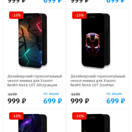
999 ₽
699 ₽
999 ₽
699 ₽
-16%
-16%
Дизайнерский горизонтальный
Дизайнерский горизонтальный
чехол-книжка для Xiaomi
чехол-книжка для Xiaomi
RedMi Note 10T Абстракция
RedMi Note 10T IronMan
неон арт: 21708
Железный человек арт: 22578
по акции
по акции
1199
1199
999 ₽
699 ₽
999 ₽
699 ₽
-16%
-16%