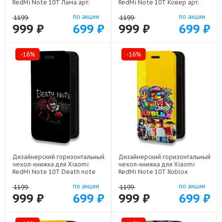
RedMi Note 10T Лама арт:
RedMi Note 10T Ковер арт:
21715
21846
по акции
по акции
1199
1199
999 ₽
699 ₽
999 ₽
699 ₽
-16%
-16%
Дизайнерский горизонтальный
Дизайнерский горизонтальный
чехол-книжка для Xiaomi
чехол-книжка для Xiaomi
RedMi Note 10T Death note
RedMi Note 10T Roblox
Тетрадь смерти арт: 22524
Роблокс арт: 22613
по акции
по акции
1199
1199
999 ₽
699 ₽
999 ₽
699 ₽