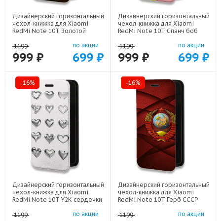
Дизайнерский горизонтальный
Дизайнерский горизонтальный
чехол-книжка для Xiaomi
чехол-книжка для Xiaomi
RedMi Note 10T Золотой
RedMi Note 10T Спанч боб
дракон арт: 21854
Спанчбоб арт: 22526
по акции
по акции
1199
1199
999 ₽
699 ₽
999 ₽
699 ₽
-16%
-16%
Дизайнерский горизонтальный
Дизайнерский горизонтальный
чехол-книжка для Xiaomi
чехол-книжка для Xiaomi
RedMi Note 10T Y2K сердечки
RedMi Note 10T Герб СССР
арт: 22615
арт: 21615
по акции
по акции
1199
1199