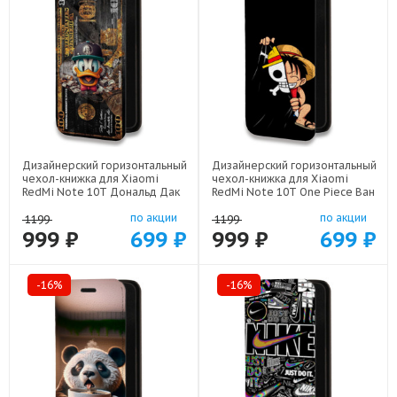
Дизайнерский горизонтальный
Дизайнерский горизонтальный
чехол-книжка для Xiaomi
чехол-книжка для Xiaomi
RedMi Note 10T Дональд Дак
RedMi Note 10T One Piece Ван
Доллар арт: 22603
Пис арт: 22506
по акции
по акции
1199
1199
999 ₽
699 ₽
999 ₽
699 ₽
-16%
-16%