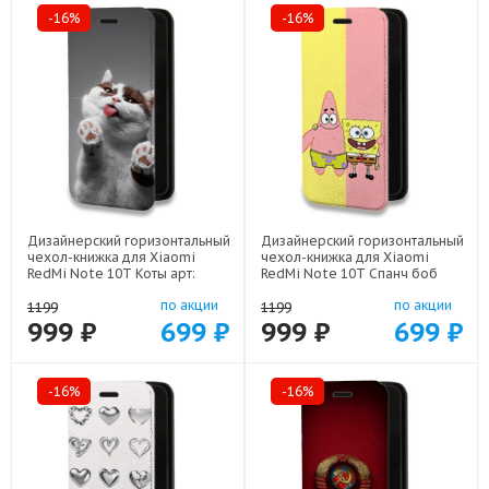
-16%
-16%
Дизайнерский горизонтальный
Дизайнерский горизонтальный
чехол-книжка для Xiaomi
чехол-книжка для Xiaomi
RedMi Note 10T Коты арт:
RedMi Note 10T Спанч боб
78655-21702
Спанчбоб арт: 78655-22526
по акции
по акции
1199
1199
999 ₽
699 ₽
999 ₽
699 ₽
-16%
-16%