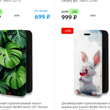
т: 78655-21771
Лабубу арт: 78655-22595
по акции
0
1199
-200
699 ₽
₽
или
999 ₽
или
-16%
ский горизонтальный чехол-
Дизайнерский горизонтальный ч
я Xiaomi RedMi Note 10T Листья
книжка для Xiaomi RedMi Note 1