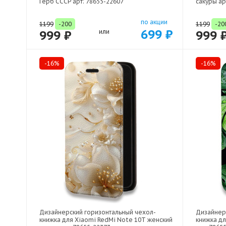
Герб СССР арт: 78655-22607
сакуры ар
по акции
1199
-200
1199
-20
699 ₽
999 ₽
или
999 
-16%
-16%
Дизайнерский горизонтальный чехол-
Дизайнер
книжка для Xiaomi RedMi Note 10T женский
книжка дл