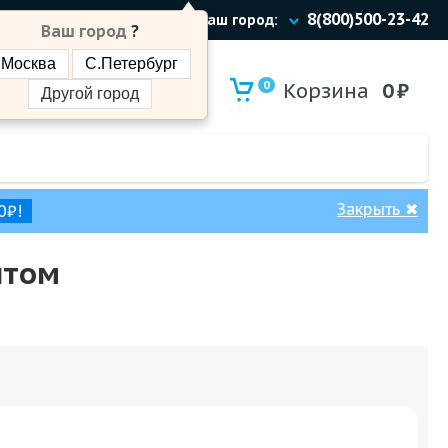
8(800)500-23-42
Ваш город:
Ваш город
?
Москва
С.Петербург
0
Корзина
0
₽
Другой город
Закрыть
✖
0₽!
нтом