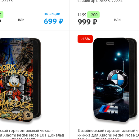
5-22255
зайчик арт: 78655-22224
по акции
0
1199
-200
699 ₽
₽
или
999 ₽
или
-16%
ский горизонтальный чехол-
Дизайнерский горизонтальный ч
ля Xiaomi RedMi Note 10T Дональд
книжка для Xiaomi RedMi Note 