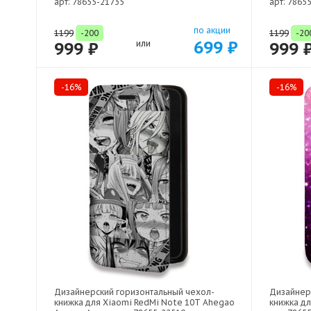
арт: 78655-21735
арт: 7865
по акции
1199
-200
1199
-20
699 ₽
999 ₽
или
999 
-16%
-16%
Дизайнерский горизонтальный чехол-
Дизайнер
книжка для Xiaomi RedMi Note 10T Ahegao
книжка дл