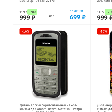
цветы арт: 78655-22373
арт: 7865
по акции
1199
-200
1199
-20
699 ₽
999 ₽
или
999 
-16%
-16%
Дизайнерский горизонтальный чехол-
Дизайнер
книжка для Xiaomi RedMi Note 10T Ретро
книжка д