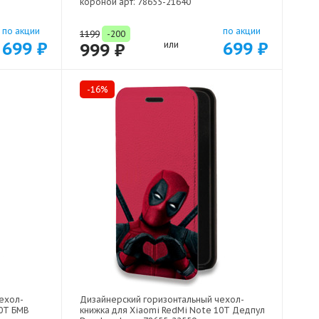
короной арт: 78655-21640
по акции
по акции
1199
-200
699 ₽
699 ₽
999 ₽
или
-16%
ехол-
Дизайнерский горизонтальный чехол-
10T БМВ
книжка для Xiaomi RedMi Note 10T Дедпул