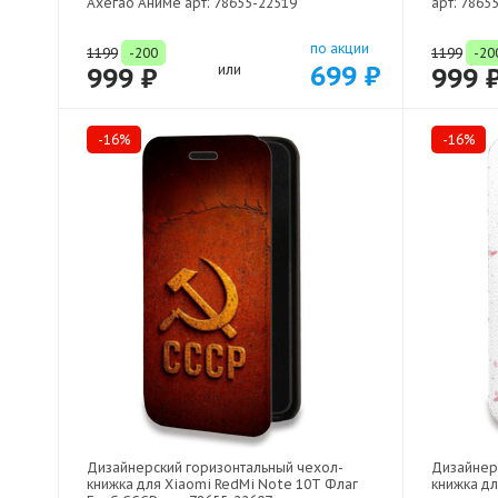
Ахегао Аниме арт: 78655-22519
арт: 7865
по акции
1199
-200
1199
-20
699 ₽
999 ₽
или
999 
-16%
-16%
Дизайнерский горизонтальный чехол-
Дизайнер
книжка для Xiaomi RedMi Note 10T Флаг
книжка дл