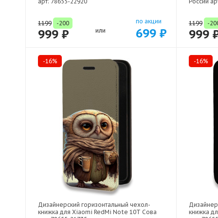
арт: 78655-22920
России ар
по акции
1199
-200
1199
-20
699 ₽
999 ₽
или
999 
-16%
-16%
Дизайнерский горизонтальный чехол-
Дизайнер
книжка для Xiaomi RedMi Note 10T Сова
книжка дл