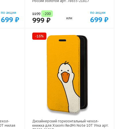
России золотой арт: 78655-21817
по акции
по акции
1199
-200
699 ₽
699 ₽
999 ₽
или
-16%
ехол-
Дизайнерский горизонтальный чехол-
10T милая
книжка для Xiaomi RedMi Note 10T Утка арт: