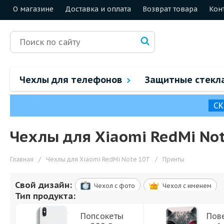
О магазине
Доставка и оплата
Возврат товара
Кон
Чехлы для телефонов
Защитные стекл
СК
Чехлы для Xiaomi RedMi No
Главная
/
Чехлы для Xiaomi RedMi Note 10T
/
Принты
Свой дизайн:
Чехол c фото
Чехол c именем
Тип продукта:
Попсокеты
Пов