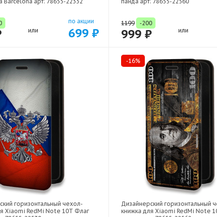
 Barcelona арт: 78655-22332
панда арт: 78655-22560
по акции
0
1199
-200
699 ₽
₽
или
999 ₽
или
-16%
ский горизонтальный чехол-
Дизайнерский горизонтальный ч
я Xiaomi RedMi Note 10T Флаг
книжка для Xiaomi RedMi Note 