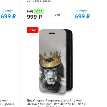
арт: 78655-22528
по акции
по акции
1199
-200
699 ₽
699 ₽
999 ₽
или
-16%
ехол-
Дизайнерский горизонтальный чехол-
0T кролик
книжка для Xiaomi RedMi Note 10T Лев с