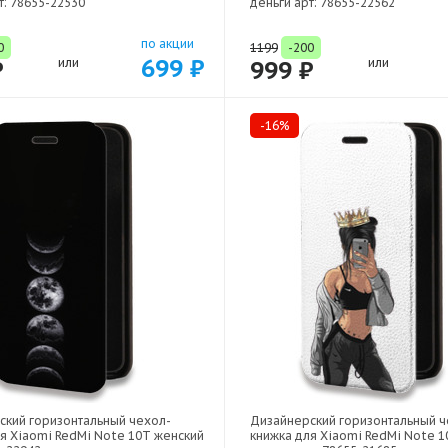
т: 78655-22530
деньги арт: 78655-22562
по акции
0
1199
-200
699 ₽
₽
или
999 ₽
или
-16%
ский горизонтальный чехол-
Дизайнерский горизонтальный ч
я Xiaomi RedMi Note 10T женский
книжка для Xiaomi RedMi Note 