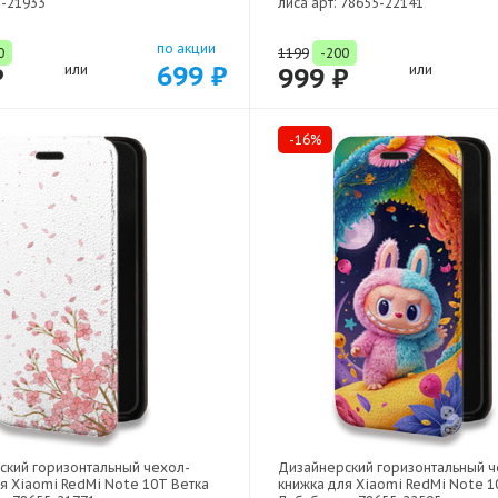
5-21933
лиса арт: 78655-22141
по акции
0
1199
-200
699 ₽
₽
или
999 ₽
или
-16%
ский горизонтальный чехол-
Дизайнерский горизонтальный ч
я Xiaomi RedMi Note 10T Ветка
книжка для Xiaomi RedMi Note 