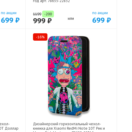
год арт: 78655-22832
по акции
по акции
1199
-200
699 ₽
699 ₽
999 ₽
или
-16%
ехол-
Дизайнерский горизонтальный чехол-
10T Доллар
книжка для Xiaomi RedMi Note 10T Рик и