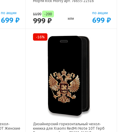
Морти Rick Morty арт: 78655-22316
по акции
по акции
1199
-200
699 ₽
699 ₽
999 ₽
или
-16%
ехол-
Дизайнерский горизонтальный чехол-
10T Женские
книжка для Xiaomi RedMi Note 10T Герб