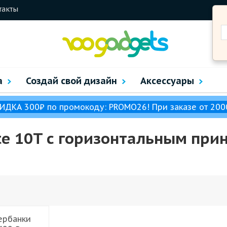
такты
а
Создай свой дизайн
Аксессуары
ИДКА 300₽ по промокоду: PROMO26! При заказе от 200
te 10T с горизонтальным при
ербанки