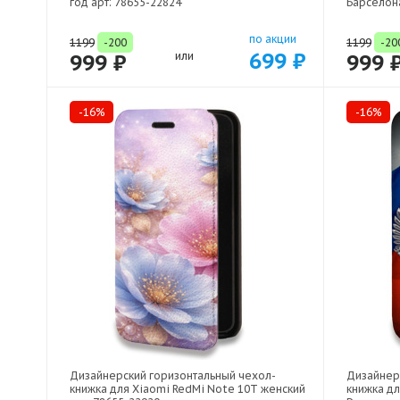
год арт: 78655-22824
Барселона
по акции
1199
-200
1199
-20
699 ₽
999 ₽
или
999 
-16%
-16%
Дизайнерский горизонтальный чехол-
Дизайнер
книжка для Xiaomi RedMi Note 10T женский
книжка дл