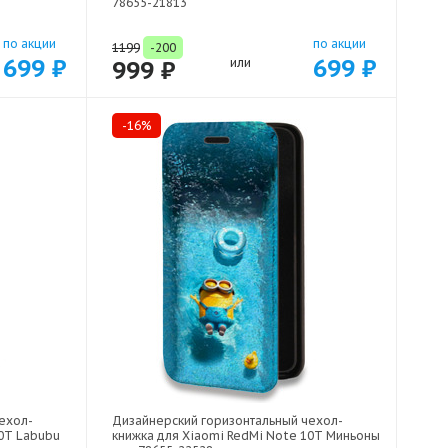
78655-21813
по акции
по акции
1199
-200
699 ₽
699 ₽
999 ₽
или
-16%
ехол-
Дизайнерский горизонтальный чехол-
10T Labubu
книжка для Xiaomi RedMi Note 10T Миньоны