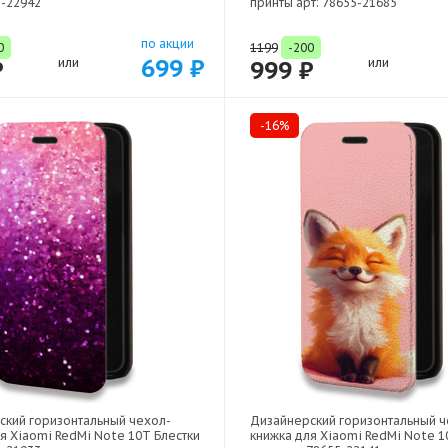
5-22942
принты арт: 78655-21685
по акции
0
1199
-200
699 ₽
₽
или
999 ₽
или
-16%
ский горизонтальный чехол-
Дизайнерский горизонтальный ч
я Xiaomi RedMi Note 10T Блестки
книжка для Xiaomi RedMi Note 