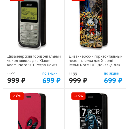
Дизайнерский горизонтальный
Дизайнерский горизонтальный
чехол-книжка для Xiaomi
чехол-книжка для Xiaomi
RedMi Note 10T Ретро Нокия
RedMi Note 10T Дональд Дак
арт: 78655-21930
Деньги арт: 78655-22137
по акции
по акции
1199
1199
999 ₽
699 ₽
999 ₽
699 ₽
-16%
-16%