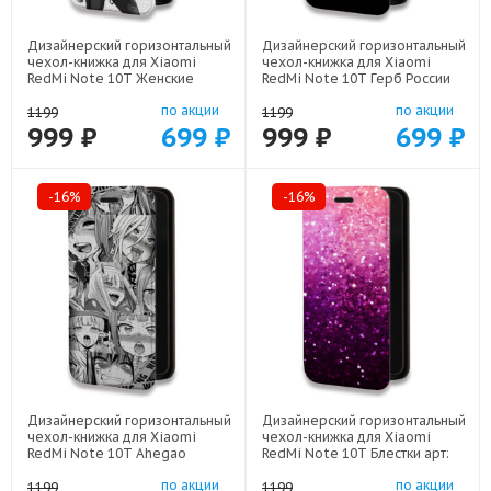
Дизайнерский горизонтальный
Дизайнерский горизонтальный
чехол-книжка для Xiaomi
чехол-книжка для Xiaomi
RedMi Note 10T Женские
RedMi Note 10T Герб России
принты арт: 78655-21685
золотой арт: 78655-21817
по акции
по акции
1199
1199
999 ₽
699 ₽
999 ₽
699 ₽
-16%
-16%
Дизайнерский горизонтальный
Дизайнерский горизонтальный
чехол-книжка для Xiaomi
чехол-книжка для Xiaomi
RedMi Note 10T Ahegao
RedMi Note 10T Блестки арт:
Ахегао Аниме арт: 78655-
78655-21933
по акции
по акции
22519
1199
1199