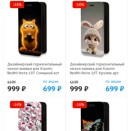
-16%
-16%
Дизайнерский горизонтальный
Дизайнерский горизонтальный
чехол-книжка для Xiaomi
чехол-книжка для Xiaomi
RedMi Note 10T Смешной кот
RedMi Note 10T Кролик арт:
арт: 78655-22537
78655-22111
по акции
по акции
1199
1199
999 ₽
699 ₽
999 ₽
699 ₽
-16%
-16%