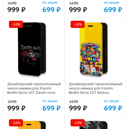
по акции
по акции
1199
1199
999 ₽
699 ₽
999 ₽
699 ₽
-16%
-16%
Дизайнерский горизонтальный
Дизайнерский горизонтальный
чехол-книжка для Xiaomi
чехол-книжка для Xiaomi
RedMi Note 10T Death note
RedMi Note 10T Roblox
Тетрадь смерти арт: 22524
Роблокс арт: 22613
по акции
по акции
1199
1199
999 ₽
699 ₽
999 ₽
699 ₽
-16%
-16%