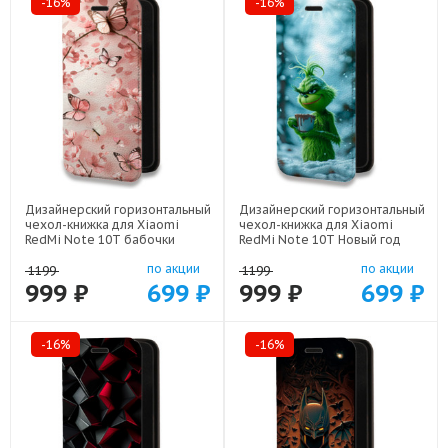
-16%
-16%
Дизайнерский горизонтальный
Дизайнерский горизонтальный
чехол-книжка для Xiaomi
чехол-книжка для Xiaomi
RedMi Note 10T бабочки
RedMi Note 10T Новый год
саккура арт: 22171
гринч арт: 22810
по акции
по акции
1199
1199
999 ₽
699 ₽
999 ₽
699 ₽
-16%
-16%