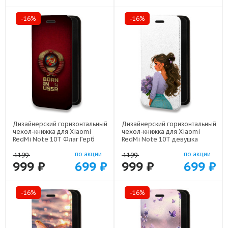
-16%
-16%
Дизайнерский горизонтальный
Дизайнерский горизонтальный
чехол-книжка для Xiaomi
чехол-книжка для Xiaomi
RedMi Note 10T Флаг Герб
RedMi Note 10T девушка
СССР арт: 22570
цветы арт: 22547
по акции
по акции
1199
1199
999 ₽
699 ₽
999 ₽
699 ₽
-16%
-16%