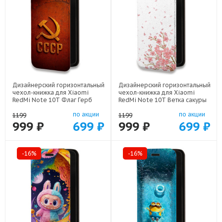
Дизайнерский горизонтальный
Дизайнерский горизонтальный
чехол-книжка для Xiaomi
чехол-книжка для Xiaomi
RedMi Note 10T Флаг Герб
RedMi Note 10T Ветка сакуры
СССР арт: 78655-22607
арт: 78655-21771
по акции
по акции
1199
1199
999 ₽
699 ₽
999 ₽
699 ₽
-16%
-16%