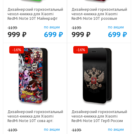
Дизайнерский горизонтальный
Дизайнерский горизонтальный
чехол-книжка для Xiaomi
чехол-книжка для Xiaomi
RedMi Note 10T Майнкрафт
RedMi Note 10T розовые
арт: 22273
сердечки арт: 22309
по акции
по акции
1199
1199
999 ₽
699 ₽
999 ₽
699 ₽
-16%
-16%
Дизайнерский горизонтальный
Дизайнерский горизонтальный
чехол-книжка для Xiaomi
чехол-книжка для Xiaomi
RedMi Note 10T сова арт:
RedMi Note 10T Герб России
22211
арт: 21607
по акции
по акции
1199
1199