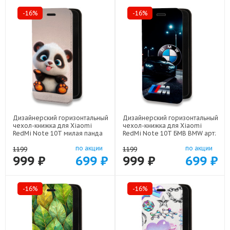
-16%
-16%
Дизайнерский горизонтальный
Дизайнерский горизонтальный
чехол-книжка для Xiaomi
чехол-книжка для Xiaomi
RedMi Note 10T милая панда
RedMi Note 10T БМВ BMW арт:
арт: 78655-22560
78655-22329
по акции
по акции
1199
1199
999 ₽
699 ₽
999 ₽
699 ₽
-16%
-16%