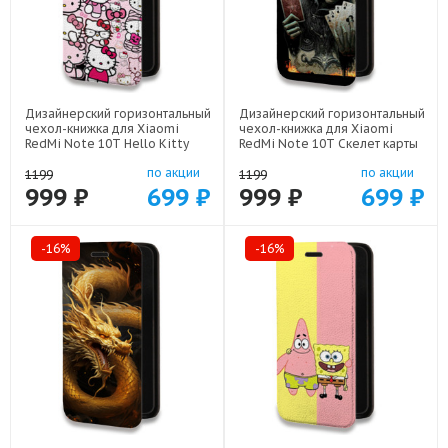
Дизайнерский горизонтальный
Дизайнерский горизонтальный
чехол-книжка для Xiaomi
чехол-книжка для Xiaomi
RedMi Note 10T Hello Kitty
RedMi Note 10T Скелет карты
Хелоу Кити арт: 78655-22252
арт: 78655-21720
по акции
по акции
1199
1199
999 ₽
699 ₽
999 ₽
699 ₽
-16%
-16%