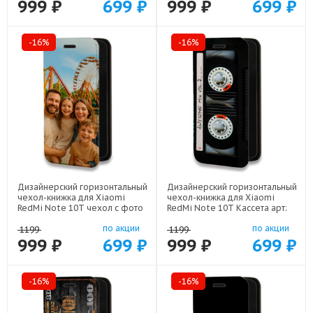
999 ₽
699 ₽
999 ₽
699 ₽
-16%
-16%
Дизайнерский горизонтальный
Дизайнерский горизонтальный
чехол-книжка для Xiaomi
чехол-книжка для Xiaomi
RedMi Note 10T чехол с фото
RedMi Note 10T Кассета арт:
арт: 22801
21805
по акции
по акции
1199
1199
999 ₽
699 ₽
999 ₽
699 ₽
-16%
-16%