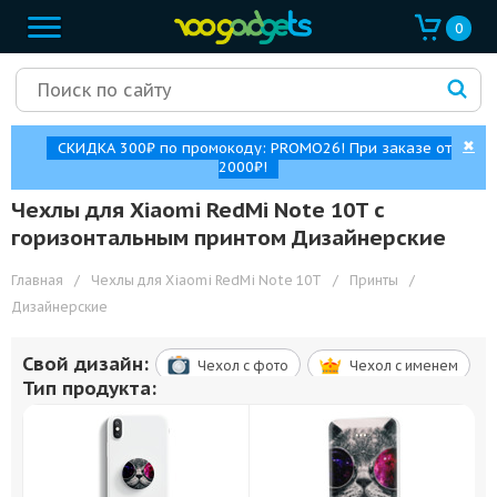
0
✖
СКИДКА 300₽ по промокоду: PROMO26! При заказе от
2000₽!
Чехлы для Xiaomi RedMi Note 10T с
горизонтальным принтом Дизайнерские
Главная
/
Чехлы для Xiaomi RedMi Note 10T
/
Принты
/
Дизайнерские
Свой дизайн:
Чехол c фото
Чехол c именем
Тип продукта: