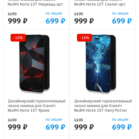
RedMi Note 10T Медведь арт:
RedMi Note 10T Скелет арт:
78655-21952
78655-21722
по акции
по акции
1199
1199
999 ₽
699 ₽
999 ₽
699 ₽
-16%
-16%
Дизайнерский горизонтальный
Дизайнерский горизонтальный
чехол-книжка для Xiaomi
чехол-книжка для Xiaomi
RedMi Note 10T Яркие
RedMi Note 10T Harry Potter
абстракции арт: 78655-21616
Гарри Поттер арт: 78655-22516
по акции
по акции
1199
1199
999 ₽
699 ₽
999 ₽
699 ₽