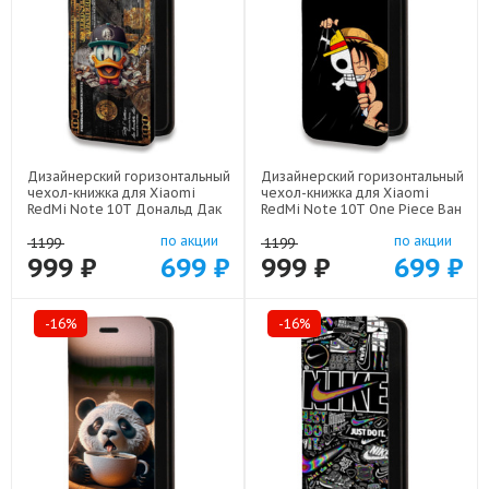
Дизайнерский горизонтальный
Дизайнерский горизонтальный
чехол-книжка для Xiaomi
чехол-книжка для Xiaomi
RedMi Note 10T Дональд Дак
RedMi Note 10T One Piece Ван
Доллар арт: 22603
Пис арт: 22506
по акции
по акции
1199
1199
999 ₽
699 ₽
999 ₽
699 ₽
-16%
-16%