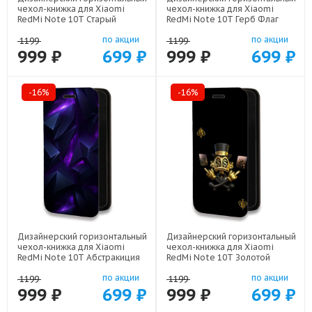
чехол-книжка для Xiaomi
чехол-книжка для Xiaomi
RedMi Note 10T Старый
RedMi Note 10T Герб Флаг
телефон арт: 21800
СССР арт: 22504
по акции
по акции
1199
1199
999 ₽
699 ₽
999 ₽
699 ₽
-16%
-16%
Дизайнерский горизонтальный
Дизайнерский горизонтальный
чехол-книжка для Xiaomi
чехол-книжка для Xiaomi
RedMi Note 10T Абстракиция
RedMi Note 10T Золотой
арт: 21977
скрудж макдак арт: 21941
по акции
по акции
1199
1199
999 ₽
699 ₽
999 ₽
699 ₽