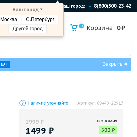
8(800)500-23-42
Ваш город:
Ваш город
?
Москва
С.Петербург
0
Корзина
0
₽
Другой город
Закрыть
✖
0₽!
Наличие уточняйте
Артикул:
69479-22917
экономия
1999
₽
1499
₽
500
₽