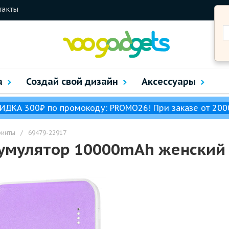
такты
а
Создай свой дизайн
Аксессуары
ИДКА 300₽ по промокоду: PROMO26! При заказе от 200
ринты
/
69479-22917
умулятор 10000mAh женский