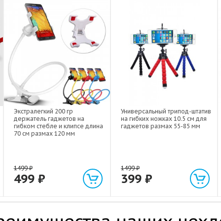
Экстралегкий 200 гр
Универсальный трипод-штатив
держатель гаджетов на
на гибких ножках 10.5 см для
гибком стебле и клипсе длина
гаджетов размах 55-85 мм
70 см размах 120 мм
1499
₽
1499
₽
499
₽
399
₽