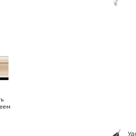
ть
леем
Уд