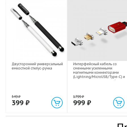
Двусторонний универсальный
Интерфейсный кабель со
емкостной стилус-ручка
сменными усиленными
магнитными коннекторами
(Lightning/MicroUSB/Type-C) и
световым индикатором 1м
549
₽
1799
₽
399
₽
999
₽