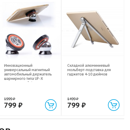
Инновационный
Складной алюминиевый
универсальный магнитный
мольберт-подставка для
автомобильный держатель
гаджетов 4-10 дюймов
шарнирного типа UF-X
экстрасильной фиксации для
любых гаджетов
(смартфонов, планшетов) до 1
кг
1999
₽
1499
₽
799
₽
799
₽