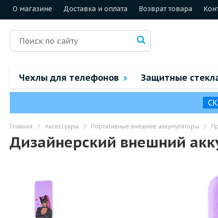
О магазине
Доставка и оплата
Возврат товара
Кон
Чехлы для телефонов
Защитные стекл
СК
Главная
/
Аксессуары
/
Портативные внешние аккумуляторы
/
П
Дизайнерский внешний акк