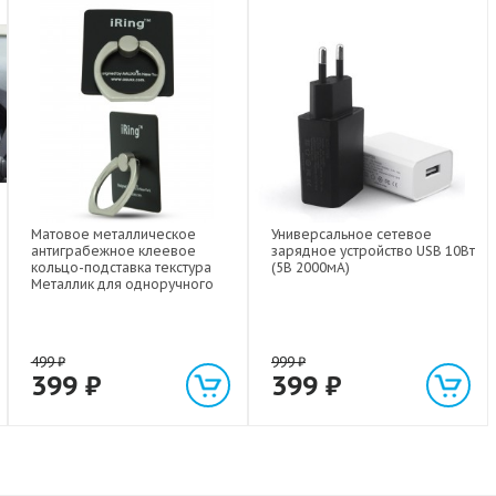
Матовое металлическое
Универсальное сетевое
антиграбежное клеевое
зарядное устройство USB 10Вт
кольцо-подставка текстура
(5В 2000мА)
Металлик для одноручного
управления гаджетом
499
₽
999
₽
399
₽
399
₽