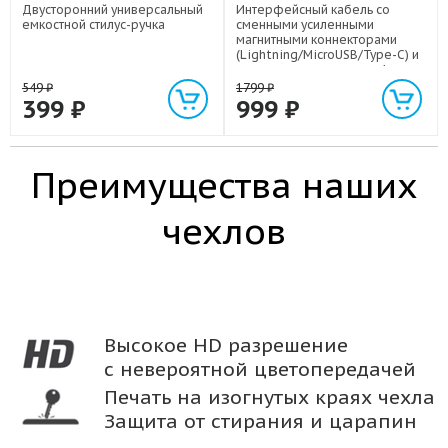
Двусторонний универсальный
Интерфейсный кабель со
емкостной стилус-ручка
сменными усиленными
магнитными коннекторами
(Lightning/MicroUSB/Type-C) и
световым индикатором 1м
549
₽
1799
₽
399
₽
999
₽
Преимущества наших
чехлов
Высокое HD разрешение
с невероятной цветопередачей
Печать на изогнутых краях чехла
Защита от стирания и царапин