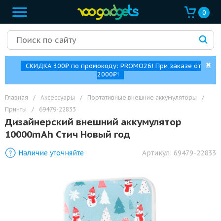
0
✖
СКИДКА 300₽ по промокоду: PROMO26! При заказе от
2000₽!
Главная
/
Аксессуары
/
Портативные внешние аккумуляторы
/
Принты
/
69479-22833
Дизайнерский внешний аккумулятор
10000mAh Стич Новый год
Наличие уточняйте
Артикул:
69479-22833