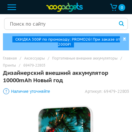
0
✖
СКИДКА 300₽ по промокоду: PROMO26! При заказе от
2000₽!
Главная
/
Аксессуары
/
Портативные внешние аккумуляторы
/
Принты
/
69479-22803
Дизайнерский внешний аккумулятор
10000mAh Новый год
Наличие уточняйте
Артикул:
69479-22803