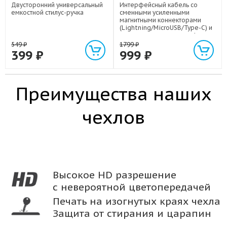
Двусторонний универсальный
Интерфейсный кабель со
емкостной стилус-ручка
сменными усиленными
магнитными коннекторами
(Lightning/MicroUSB/Type-C) и
световым индикатором 1м
549
₽
1799
₽
399
₽
999
₽
Преимущества наших
чехлов
Высокое HD разрешение
с невероятной цветопередачей
Печать на изогнутых краях чехла
Защита от стирания и царапин