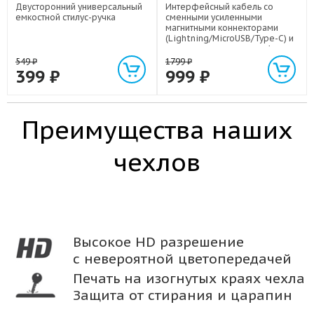
Двусторонний универсальный
Интерфейсный кабель со
емкостной стилус-ручка
сменными усиленными
магнитными коннекторами
(Lightning/MicroUSB/Type-C) и
световым индикатором 1м
549
₽
1799
₽
399
₽
999
₽
Преимущества наших
чехлов
Высокое HD разрешение
с невероятной цветопередачей
Печать на изогнутых краях чехла
Защита от стирания и царапин