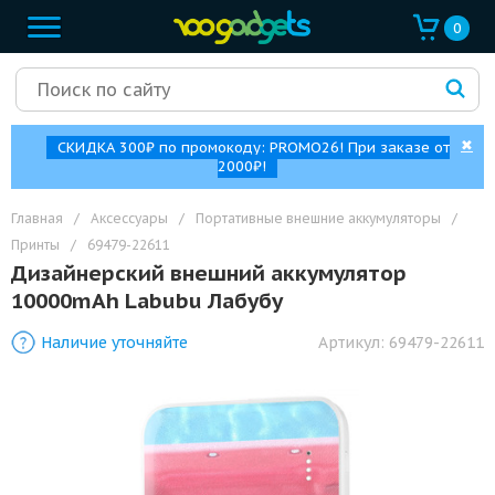
0
✖
СКИДКА 300₽ по промокоду: PROMO26! При заказе от
2000₽!
Главная
/
Аксессуары
/
Портативные внешние аккумуляторы
/
Принты
/
69479-22611
Дизайнерский внешний аккумулятор
10000mAh Labubu Лабубу
Наличие уточняйте
Артикул:
69479-22611