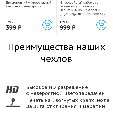
Двусторонний универсальный
Интерфейсный кабель со
емкостной стилус-ручка
сменными усиленными
магнитными коннекторами
(Lightning/MicroUSB/Type-C) и
световым индикатором 1м
549
₽
1799
₽
399
₽
999
₽
Преимущества наших
чехлов
Высокое HD разрешение
с невероятной цветопередачей
Печать на изогнутых краях чехла
Защита от стирания и царапин