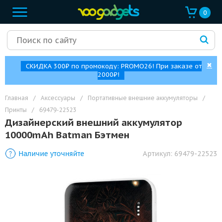
0
✖
СКИДКА 300₽ по промокоду: PROMO26! При заказе от
2000₽!
Главная
/
Аксессуары
/
Портативные внешние аккумуляторы
/
Принты
/
69479-22523
Дизайнерский внешний аккумулятор
10000mAh Batman Бэтмен
Наличие уточняйте
Артикул:
69479-22523