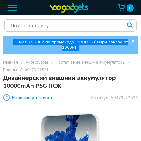
0
✖
СКИДКА 300₽ по промокоду: PROMO26! При заказе от
2000₽!
Главная
/
Аксессуары
/
Портативные внешние аккумуляторы
/
Принты
/
69479-22521
Дизайнерский внешний аккумулятор
10000mAh PSG ПСЖ
Наличие уточняйте
Артикул:
69479-22521