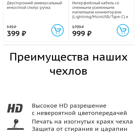
Двусторонний универсальный
Интерфейсный кабель со
емкостной стилус-ручка
сменными усиленными
магнитными коннекторами
(Lightning/MicroUSB/Type-C) и
световым индикатором 1м
549
₽
1799
₽
399
₽
999
₽
Преимущества наших
чехлов
Высокое HD разрешение
с невероятной цветопередачей
Печать на изогнутых краях чехла
Защита от стирания и царапин