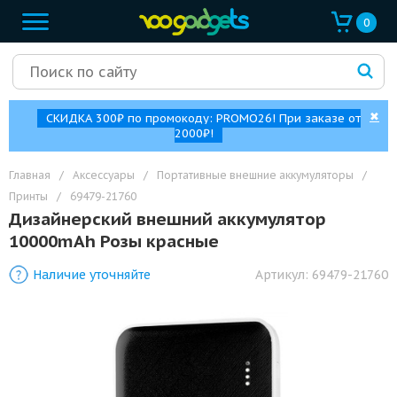
0
✖
СКИДКА 300₽ по промокоду: PROMO26! При заказе от
2000₽!
Главная
/
Аксессуары
/
Портативные внешние аккумуляторы
/
Принты
/
69479-21760
Дизайнерский внешний аккумулятор
10000mAh Розы красные
Наличие уточняйте
Артикул:
69479-21760