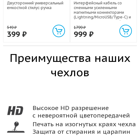
Двусторонний универсальный
Интерфейсный кабель со
емкостной стилус-ручка
сменными усиленными
магнитными коннекторами
(Lightning/MicroUSB/Type-C) и
световым индикатором 1м
549
₽
1799
₽
399
₽
999
₽
Преимущества наших
чехлов
Высокое HD разрешение
с невероятной цветопередачей
Печать на изогнутых краях чехла
Защита от стирания и царапин