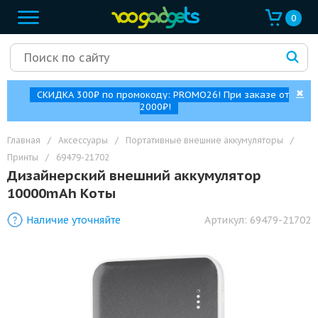
0
✖
СКИДКА 300₽ по промокоду: PROMO26! При заказе от
2000₽!
Главная
/
Аксессуары
/
Портативные внешние аккумуляторы
/
Принты
/
69479-21702
Дизайнерский внешний аккумулятор
10000mAh Коты
Наличие уточняйте
Артикул:
69479-21702