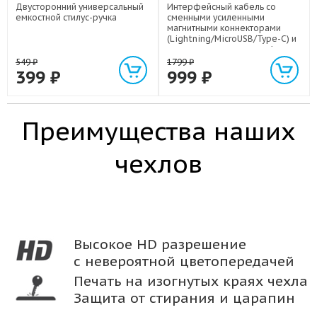
Двусторонний универсальный
Интерфейсный кабель со
емкостной стилус-ручка
сменными усиленными
магнитными коннекторами
(Lightning/MicroUSB/Type-C) и
световым индикатором 1м
549
₽
1799
₽
399
₽
999
₽
Преимущества наших
чехлов
Высокое HD разрешение
с невероятной цветопередачей
Печать на изогнутых краях чехла
Защита от стирания и царапин