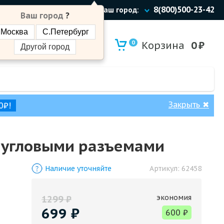
8(800)500-23-42
Ваш город:
Ваш город
?
Москва
С.Петербург
0
Корзина
0
₽
Другой город
Закрыть
✖
0₽!
с угловыми разъемами
Наличие уточняйте
Артикул:
62458
экономия
1299
₽
699
₽
600
₽