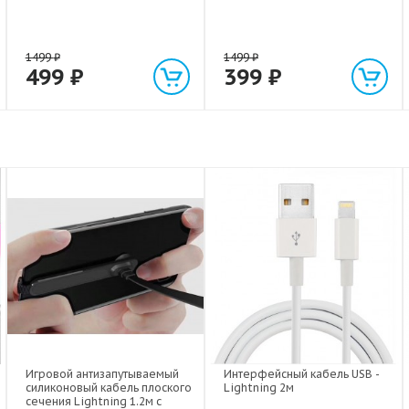
1499
₽
1499
₽
499
₽
399
₽
Игровой антизапутываемый
Интерфейсный кабель USB -
силиконовый кабель плоского
Lightning 2м
сечения Lightning 1.2м с