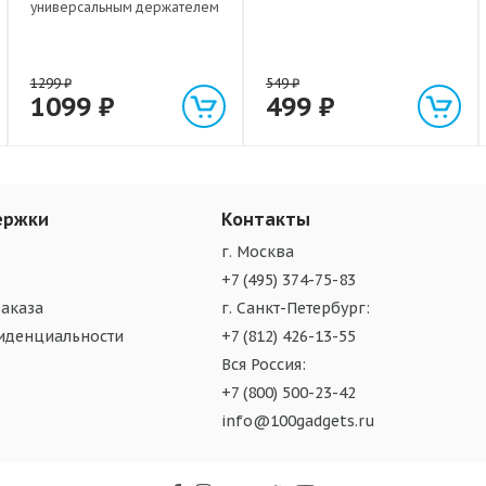
универсальным держателем
на присоске
1299
₽
549
₽
1099
₽
499
₽
ержки
Контакты
г. Москва
+7 (495) 374-75-83
аказа
г. Санкт-Петербург:
иденциальности
+7 (812) 426-13-55
Вся Россия:
+7 (800) 500-23-42
info@100gadgets.ru