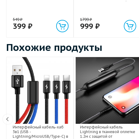
световым индикатором 1м
549
₽
1799
₽
399
₽
999
₽
Похожие продукты
Интерфейсный кабель-хаб
Интерфейсный кабель
3в1 (USB -
Lightning в тканевой оплетке
Lightning/MicroUSB/Type-C) в
1.2м с защитой от