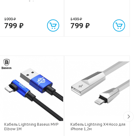
экстрасильной фиксации для
любых гаджетов
(смартфонов, планшетов) до 1
кг
1999
₽
1499
₽
799
₽
799
₽
Кабель Lightning Baseus MVP
Кабель Lightning X4 Hoco для
Elbow 1M
iPhone 1,2м