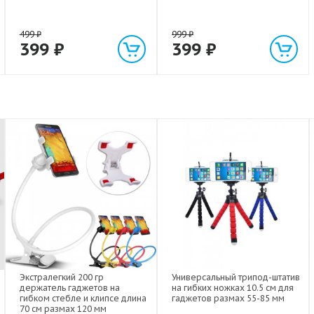
499
₽
999
₽
399
₽
399
₽
Экстралегкий 200 гр
Универсальный трипод-штатив
держатель гаджетов на
на гибких ножках 10.5 см для
гибком стебле и клипсе длина
гаджетов размах 55-85 мм
70 см размах 120 мм