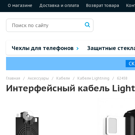
О магазине
Доставка и оплата
Возврат товара
Кон
Чехлы для телефонов
Защитные стекл
СК
Главная
/
Аксессуары
/
Кабели
/
Кабели Lightning
/
62458
Интерфейсный кабель Light