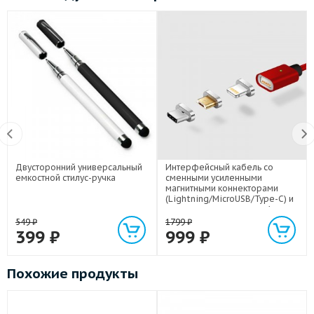
Двусторонний универсальный
Интерфейсный кабель со
емкостной стилус-ручка
сменными усиленными
магнитными коннекторами
(Lightning/MicroUSB/Type-C) и
световым индикатором 1м
549
₽
1799
₽
399
₽
999
₽
Похожие продукты