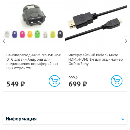
Нанопереходник MicroUSB-USB
Интерфейсный кабель Micro
OTG дизайн Андроид для
HDMI-HDMI 1м для экшн-камер
подключения периферийных
GoPro/Sony
USB устройств
999
₽
549
₽
699
₽
Информация