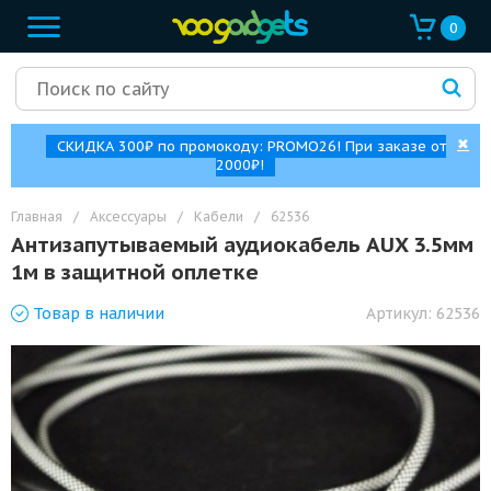
0
✖
СКИДКА 300₽ по промокоду: PROMO26! При заказе от
2000₽!
Главная
/
Аксессуары
/
Кабели
/
62536
Антизапутываемый аудиокабель AUX 3.5мм
1м в защитной оплетке
Товар
в наличии
Артикул:
62536