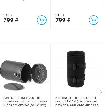
экстрасильной фиксации для
любых гаджетов
(смартфонов, планшетов) до 1
кг
1999
₽
1499
₽
799
₽
799
₽
Жесткий чехол-футляр на
Влагозащищенный закрытый
молнии текстура Кожа размер
чехол 11х12х19см на молнии
S (для объективов до 7х10см)
размер M (для объективов до