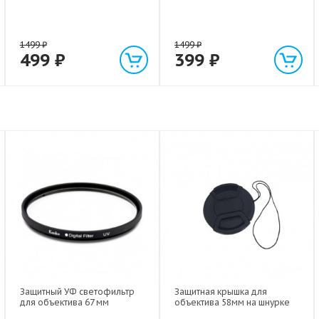
1499
₽
1499
₽
499
₽
399
₽
Защитный УФ светофильтр
Защитная крышка для
для объектива 67 мм
объектива 58мм на шнурке