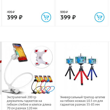
499
₽
999
₽
399
₽
399
₽
Экстралегкий 200 гр
Универсальный трипод-штатив
держатель гаджетов на
на гибких ножках 10.5 см для
гибком стебле и клипсе длина
гаджетов размах 55-85 мм
70 см размах 120 мм