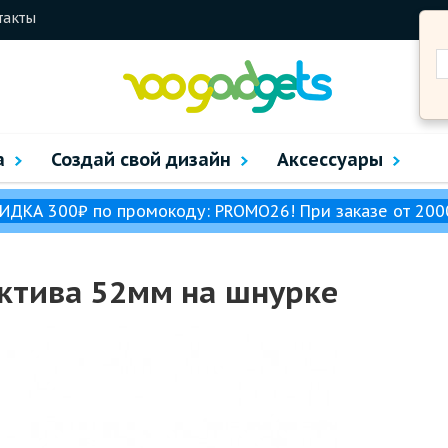
такты
а
Создай свой дизайн
Аксессуары
ИДКА 300₽ по промокоду: PROMO26! При заказе от 200
ктива 52мм на шнурке