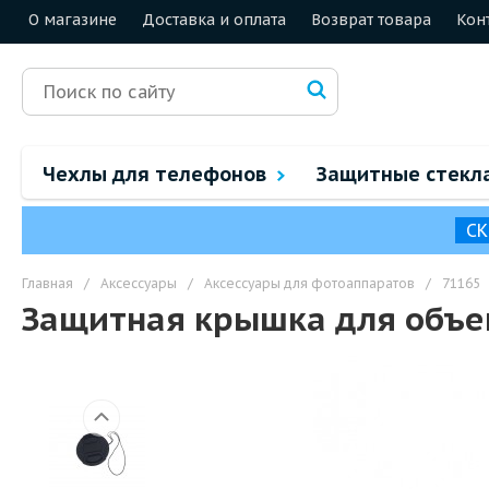
О магазине
Доставка и оплата
Возврат товара
Кон
Чехлы для телефонов
Защитные стекл
СК
Главная
/
Аксессуары
/
Аксессуары для фотоаппаратов
/
71165
Защитная крышка для объе