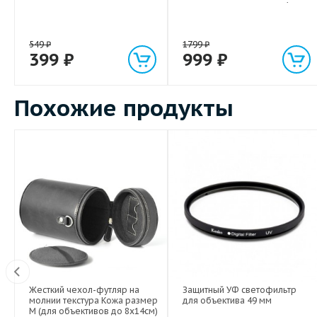
световым индикатором 1м
549
₽
1799
₽
399
₽
999
₽
Похожие продукты
Жесткий чехол-футляр на
Защитный УФ светофильтр
молнии текстура Кожа размер
для объектива 49 мм
M (для объективов до 8х14см)