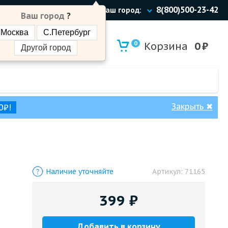
8(800)500-23-42
Ваш город:
Ваш город
?
Москва
С.Петербург
0
Корзина
0
₽
Другой город
Закрыть
✖
0₽!
Наличие уточняйте
Артикул:
71165
399
₽
Добавить в корзину