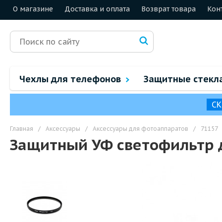
О магазине
Доставка и оплата
Возврат товара
Кон
Чехлы для телефонов
Защитные стекл
СК
Главная
/
Аксессуары
/
Аксессуары для фотоаппаратов
/
71157
Защитный УФ светофильтр 