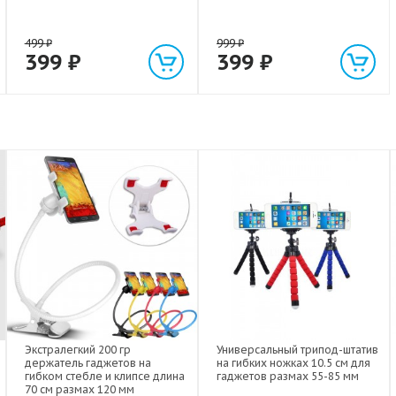
499
₽
999
₽
399
₽
399
₽
Экстралегкий 200 гр
Универсальный трипод-штатив
держатель гаджетов на
на гибких ножках 10.5 см для
гибком стебле и клипсе длина
гаджетов размах 55-85 мм
70 см размах 120 мм