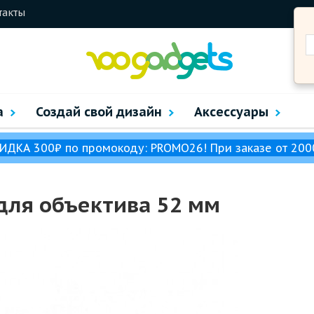
такты
а
Создай свой дизайн
Аксессуары
ИДКА 300₽ по промокоду: PROMO26! При заказе от 200
для объектива 52 мм