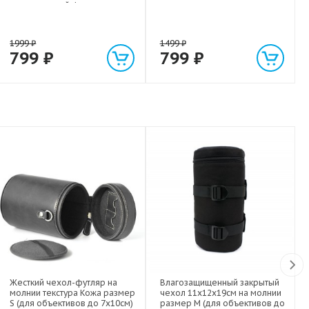
экстрасильной фиксации для
любых гаджетов
(смартфонов, планшетов) до 1
кг
1999
₽
1499
₽
799
₽
799
₽
Жесткий чехол-футляр на
Влагозащищенный закрытый
молнии текстура Кожа размер
чехол 11х12х19см на молнии
S (для объективов до 7х10см)
размер M (для объективов до