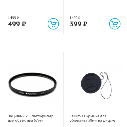
1499
₽
1499
₽
499
₽
399
₽
Защитный УФ светофильтр
Защитная крышка для
для объектива 67 мм
объектива 58мм на шнурке