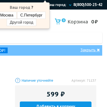
8(800)500-23-42
Ваш город:
Ваш город
?
Москва
С.Петербург
0
Корзина
0
₽
Другой город
Закрыть
✖
0₽!
Наличие уточняйте
Артикул:
71157
599
₽
Добавить в корзину