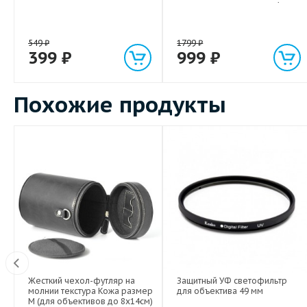
световым индикатором 1м
549
₽
1799
₽
399
₽
999
₽
Похожие продукты
Жесткий чехол-футляр на
Защитный УФ светофильтр
молнии текстура Кожа размер
для объектива 49 мм
о
M (для объективов до 8х14см)