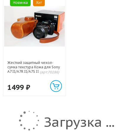
Новинка
Хит
Жесткий защитный чехол-
сумка текстура Кожа для Sony
A7 II/A7R II/A7S II Бежевый
(арт:70286)
1499
₽
Загрузка ...