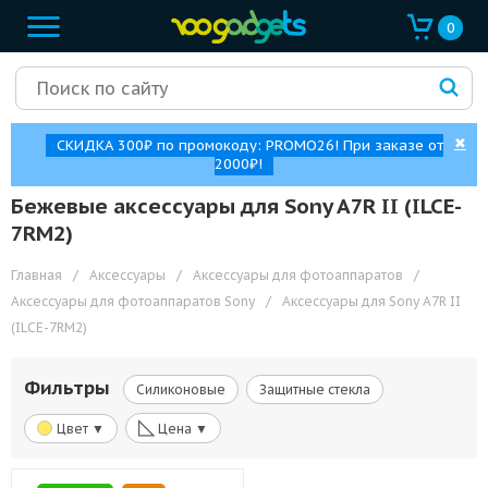
0
✖
СКИДКА 300₽ по промокоду: PROMO26! При заказе от
2000₽!
Бежевые аксессуары для Sony A7R II (ILCE-
7RM2)
Главная
/
Аксессуары
/
Аксессуары для фотоаппаратов
/
Аксессуары для фотоаппаратов Sony
/
Аксессуары для Sony A7R II
(ILCE-7RM2)
Фильтры
Силиконовые
Защитные стекла
◺
Цвет ▼
Цена ▼