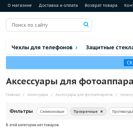
О магазине
Доставка и оплата
Возврат товара
Кон
Чехлы для телефонов
Защитные стекл
СК
Аксессуары для фотоаппарат
Главная
/
Аксессуары
/
Аксессуары для фотоаппаратов
/
Аксесс
Фильтры
Силиконовые
Прозрачные
✖
Противоуд
В этой категории нет товаров.