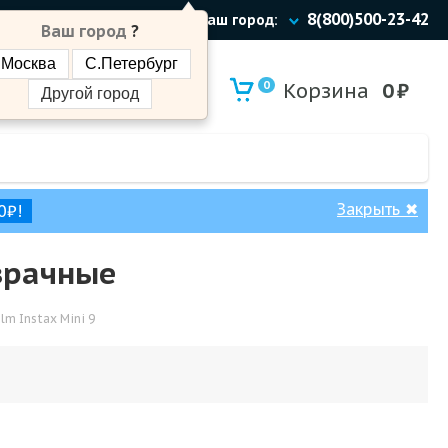
8(800)500-23-42
Ваш город:
Ваш город
?
Москва
С.Петербург
0
Корзина
0
₽
Другой город
Закрыть
✖
0₽!
озрачные
lm Instax Mini 9