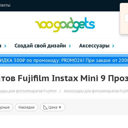
такты
а
Создай свой дизайн
Аксессуары
ИДКА 300₽ по промокоду: PROMO26! При заказе от 200
ов Fujifilm Instax Mini 9 Пр
уары для фотоаппаратов Fujifilm
/
Аксессуары для фотоаппаратов Fujifi
◺
арные
Накладки
Цена ▼