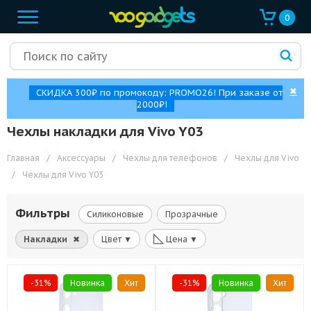
0
✖
СКИДКА 300₽ по промокоду: PROMO26! При заказе от
2000₽!
Чехлы накладки для Vivo Y03
Главная
/
Аксессуары
/
Чехлы для телефонов
/
Чехлы для Vivo
/
Чехлы для Vivo Y03
Фильтры
Силиконовые
Прозрачные
◺
Накладки
✖
Цвет ▼
Цена ▼
-31%
Новинка
Хит
-31%
Новинка
Хит