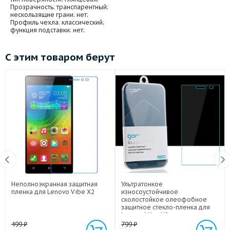
Прозрачность
: транспарентный;
нескользящие грани
: нет;
Профиль чехла
: классический;
функция подставки
: нет;
С этим товаром берут
Неполноэкранная защитная
Ультратонкое
пленка для Lenovo Vibe X2
износоустойчивое
сколостойкое олеофобное
защитное стекло-пленка для
Lenovo Vibe X2
499
₽
799
₽