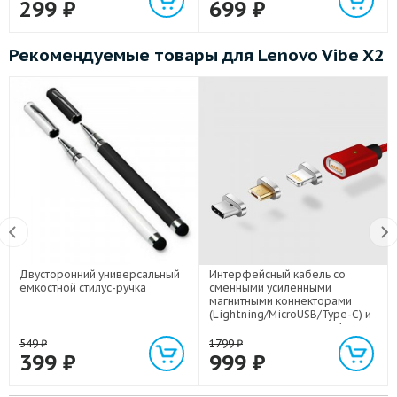
299
₽
699
₽
Рекомендуемые товары для Lenovo Vibe X2
Двусторонний универсальный
Интерфейсный кабель со
емкостной стилус-ручка
сменными усиленными
магнитными коннекторами
(Lightning/MicroUSB/Type-C) и
световым индикатором 1м
549
₽
1799
₽
399
₽
999
₽