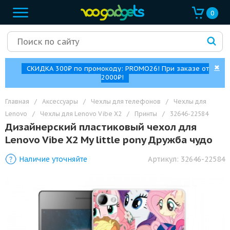
0
✖
СКИДКА 300₽ по промокоду: PROMO26! При заказе от
2000₽!
Главная
/
Аксессуары
/
Чехлы для телефонов
/
Чехлы для
Lenovo
/
Чехлы для Lenovo Vibe X2
/
Принты
/
32646-22584
Дизайнерский пластиковый чехол для
Lenovo Vibe X2 My little pony Дружба чудо
Наличие уточняйте
Артикул:
32646-22584