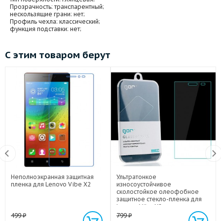
Прозрачность
: транспарентный;
нескользящие грани
: нет;
Профиль чехла
: классический;
функция подставки
: нет;
С этим товаром берут
Неполноэкранная защитная
Ультратонкое
пленка для Lenovo Vibe X2
износоустойчивое
сколостойкое олеофобное
защитное стекло-пленка для
Lenovo Vibe X2
499
₽
799
₽