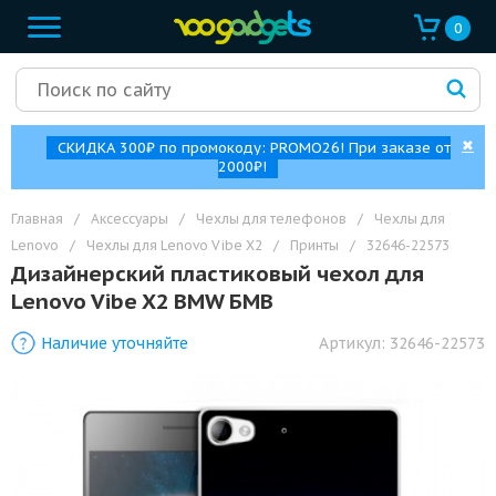
0
✖
СКИДКА 300₽ по промокоду: PROMO26! При заказе от
2000₽!
Главная
/
Аксессуары
/
Чехлы для телефонов
/
Чехлы для
Lenovo
/
Чехлы для Lenovo Vibe X2
/
Принты
/
32646-22573
Дизайнерский пластиковый чехол для
Lenovo Vibe X2 BMW БМВ
Наличие уточняйте
Артикул:
32646-22573