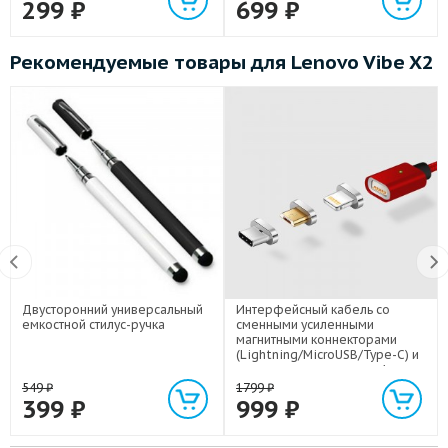
299
₽
699
₽
Рекомендуемые товары для Lenovo Vibe X2
Двусторонний универсальный
Интерфейсный кабель со
емкостной стилус-ручка
сменными усиленными
магнитными коннекторами
(Lightning/MicroUSB/Type-C) и
световым индикатором 1м
549
₽
1799
₽
399
₽
999
₽