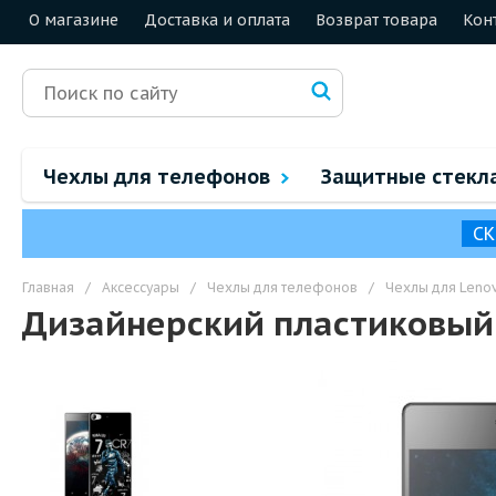
О магазине
Доставка и оплата
Возврат товара
Кон
Чехлы для телефонов
Защитные стекл
СК
Главная
/
Аксессуары
/
Чехлы для телефонов
/
Чехлы для Leno
Дизайнерский пластиковый 