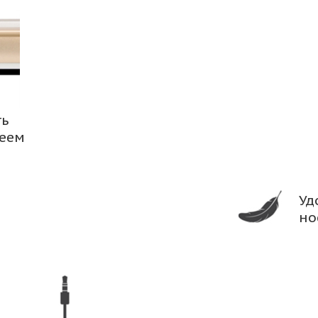
ть
леем
Уд
но