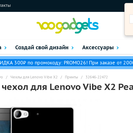
такты
а
Создай свой дизайн
Аксессуары
ИДКА 300₽ по промокоду: PROMO26! При заказе от 200
vo
/
Чехлы для Lenovo Vibe X2
/
Принты
/
32646-22472
чехол для Lenovo Vibe X2 Ре