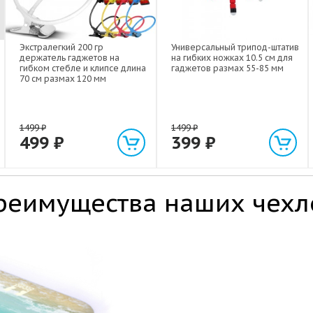
Экстралегкий 200 гр
Универсальный трипод-штатив
держатель гаджетов на
на гибких ножках 10.5 см для
гибком стебле и клипсе длина
гаджетов размах 55-85 мм
70 см размах 120 мм
1499
₽
1499
₽
499
₽
399
₽
реимущества наших чехл