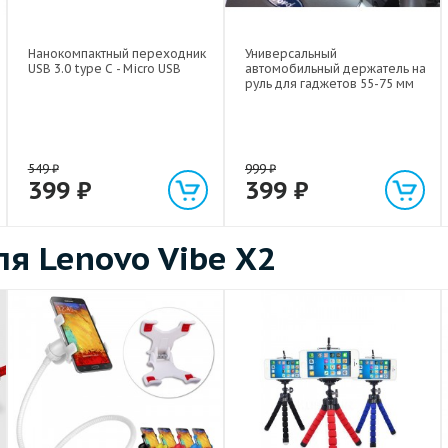
Нанокомпактный переходник
Универсальный
USB 3.0 type C - Micro USB
автомобильный держатель на
руль для гаджетов 55-75 мм
549
₽
999
₽
399
₽
399
₽
я Lenovo Vibe X2