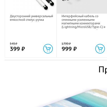
Двусторонний универсальный
Интерфейсный кабель со
емкостной стилус-ручка
сменными усиленными
магнитными коннекторами
(Lightning/MicroUSB/Type-C) и
световым индикатором 1м
549
₽
1799
₽
399
₽
999
₽
П