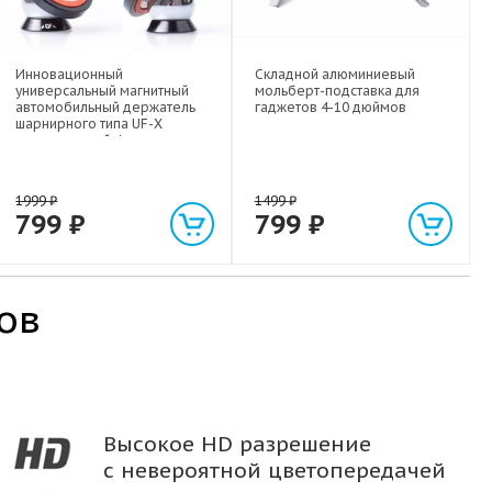
Инновационный
Складной алюминиевый
универсальный магнитный
мольберт-подставка для
автомобильный держатель
гаджетов 4-10 дюймов
шарнирного типа UF-X
экстрасильной фиксации для
любых гаджетов
(смартфонов, планшетов) до 1
кг
1999
₽
1499
₽
799
₽
799
₽
ов
Высокое HD разрешение
с невероятной цветопередачей