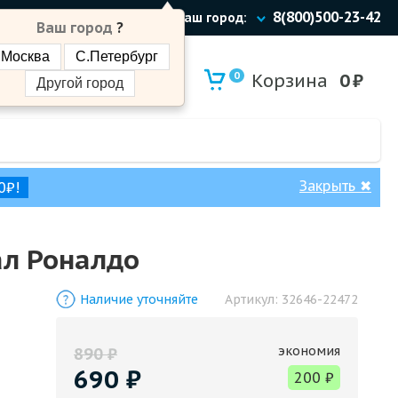
8(800)500-23-42
Ваш город:
Ваш город
?
Москва
С.Петербург
0
Корзина
0
₽
Другой город
Закрыть
✖
0₽!
ал Роналдо
Наличие уточняйте
Артикул:
32646-22472
экономия
890
₽
690
₽
200
₽