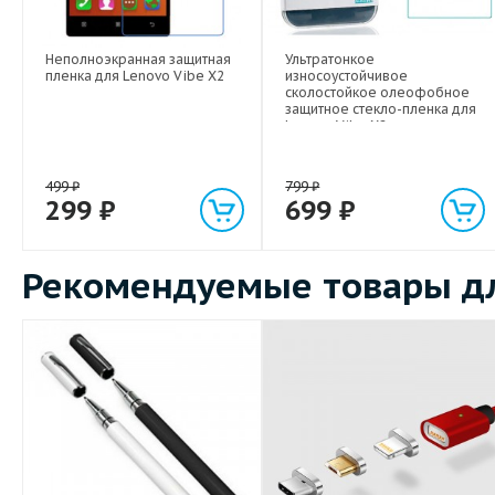
Неполноэкранная защитная
Ультратонкое
пленка для Lenovo Vibe X2
износоустойчивое
сколостойкое олеофобное
защитное стекло-пленка для
Lenovo Vibe X2
499
₽
799
₽
299
₽
699
₽
Рекомендуемые товары дл