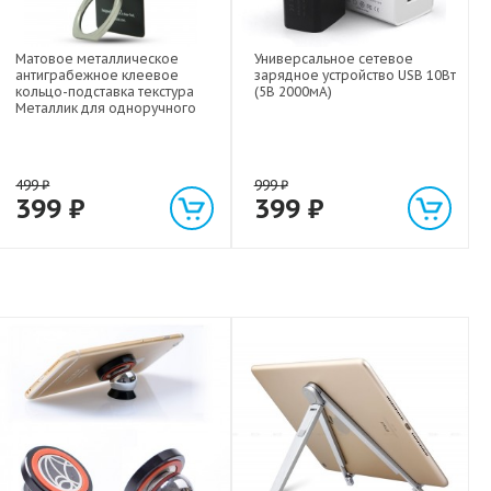
Матовое металлическое
Универсальное сетевое
антиграбежное клеевое
зарядное устройство USB 10Вт
кольцо-подставка текстура
(5В 2000мА)
Металлик для одноручного
управления гаджетом
499
₽
999
₽
399
₽
399
₽