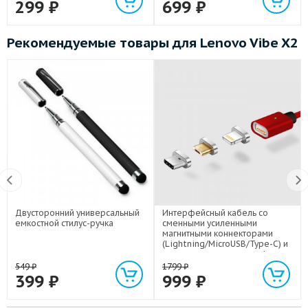
299
₽
699
₽
Рекомендуемые товары для Lenovo Vibe X2
Двусторонний универсальный
Интерфейсный кабель со
емкостной стилус-ручка
сменными усиленными
магнитными коннекторами
(Lightning/MicroUSB/Type-C) и
световым индикатором 1м
549
₽
1799
₽
399
₽
999
₽