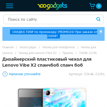
0
✖
СКИДКА 300₽ по промокоду: PROMO26! При заказе от
2000₽!
Главная
/
Аксессуары
/
Чехлы для телефонов
/
Чехлы для
Lenovo
/
Чехлы для Lenovo Vibe X2
/
Принты
/
32646-22291
Дизайнерский пластиковый чехол для
Lenovo Vibe X2 спанчбоб спанч боб
Наличие уточняйте
Артикул:
32646-22291