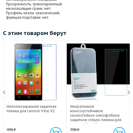
Прозрачность
: транспарентный;
нескользящие грани
: нет;
Профиль чехла
: классический;
функция подставки
: нет;
С этим товаром берут
Неполноэкранная защитная
Ультратонкое
пленка для Lenovo Vibe X2
износоустойчивое
сколостойкое олеофобное
защитное стекло-пленка для
Lenovo Vibe X2
499
₽
799
₽