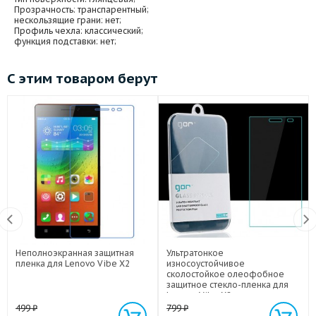
Прозрачность
: транспарентный;
нескользящие грани
: нет;
Профиль чехла
: классический;
функция подставки
: нет;
С этим товаром берут
Неполноэкранная защитная
Ультратонкое
пленка для Lenovo Vibe X2
износоустойчивое
сколостойкое олеофобное
защитное стекло-пленка для
Lenovo Vibe X2
499
₽
799
₽