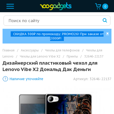
0
✖
СКИДКА 300₽ по промокоду: PROMO26! При заказе от
2000₽!
Главная
/
Аксессуары
/
Чехлы для телефонов
/
Чехлы для
Lenovo
/
Чехлы для Lenovo Vibe X2
/
Принты
/
32646-22137
Дизайнерский пластиковый чехол для
Lenovo Vibe X2 Дональд Дак Деньги
Наличие уточняйте
Артикул:
32646-22137