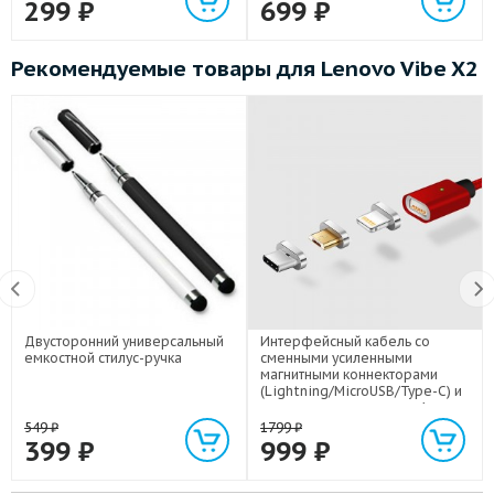
299
₽
699
₽
Рекомендуемые товары для Lenovo Vibe X2
Двусторонний универсальный
Интерфейсный кабель со
емкостной стилус-ручка
сменными усиленными
магнитными коннекторами
(Lightning/MicroUSB/Type-C) и
световым индикатором 1м
549
₽
1799
₽
399
₽
999
₽