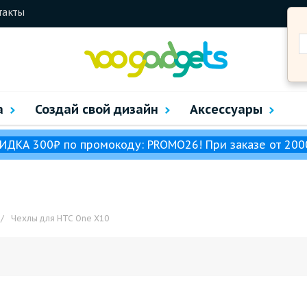
такты
а
Создай свой дизайн
Аксессуары
ИДКА 300₽ по промокоду: PROMO26! При заказе от 200
/
Чехлы для HTC One X10