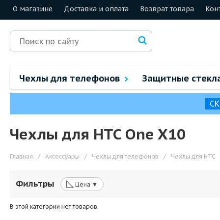
О магазине
Доставка и оплата
Возврат товара
Кон
Чехлы для телефонов
Защитные стекл
СК
Чехлы для HTC One X10
Главная
/
Аксессуары
/
Чехлы для телефонов
/
Чехлы для HTC
◺
Фильтры
Цена ▼
В этой категории нет товаров.