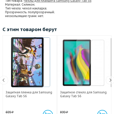
Тип товара:
Чехлы для планшета Samsung Galaxy Tab S6
Материал
: Силикон;
Тип чехла
: чехол накладка;
Прозрачность
: полупрозрачный;
нескользящие грани
: нет;
С этим товаром берут
Защитная пленка для Samsung
Защитное стекло для Samsung
Galaxy Tab S6
Galaxy Tab S6
699
₽
899
₽