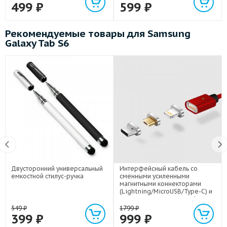
499
₽
599
₽
Рекомендуемые товары для Samsung
Galaxy Tab S6
Двусторонний универсальный
Интерфейсный кабель со
емкостной стилус-ручка
сменными усиленными
магнитными коннекторами
(Lightning/MicroUSB/Type-C) и
световым индикатором 1м
549
₽
1799
₽
399
₽
999
₽