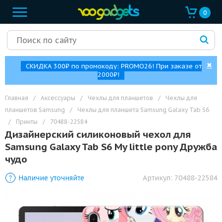
0
✖
СКИДКА 300₽ по промокоду: PROMO26! При заказе от
2000₽!
Главная
/
Аксессуары
/
Чехлы для планшетов
/
Чехлы для
планшетов Samsung
/
Чехлы для планшета Samsung Galaxy Tab S6
/
Принты
/
70488-22584
Дизайнерский силиконовый чехол для
Samsung Galaxy Tab S6 My little pony Дружба
чудо
Наличие уточняйте
Артикул:
70488-22584