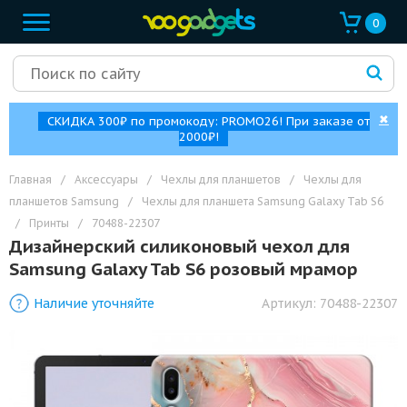
0
✖
СКИДКА 300₽ по промокоду: PROMO26! При заказе от
2000₽!
Главная
/
Аксессуары
/
Чехлы для планшетов
/
Чехлы для
планшетов Samsung
/
Чехлы для планшета Samsung Galaxy Tab S6
/
Принты
/
70488-22307
Дизайнерский силиконовый чехол для
Samsung Galaxy Tab S6 розовый мрамор
Наличие уточняйте
Артикул:
70488-22307