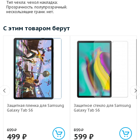
Тип чехла
: чехол накладка;
Прозрачность
: полупрозрачный;
нескользящие грани
: нет;
С этим товаром берут
Защитная пленка для Samsung
Защитное стекло для Samsung
Galaxy Tab S6
Galaxy Tab S6
699
₽
899
₽
499
₽
599
₽