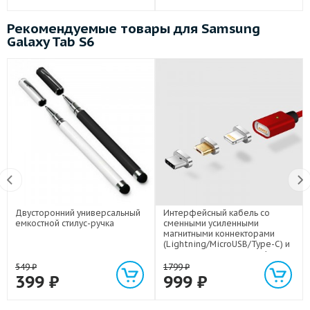
Рекомендуемые товары для Samsung
Galaxy Tab S6
Двусторонний универсальный
Интерфейсный кабель со
емкостной стилус-ручка
сменными усиленными
магнитными коннекторами
(Lightning/MicroUSB/Type-C) и
световым индикатором 1м
549
₽
1799
₽
399
₽
999
₽