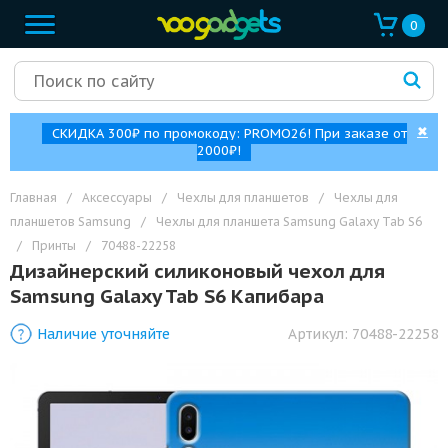
0
✖
СКИДКА 300₽ по промокоду: PROMO26! При заказе от
2000₽!
Главная
/
Аксессуары
/
Чехлы для планшетов
/
Чехлы для
планшетов Samsung
/
Чехлы для планшета Samsung Galaxy Tab S6
/
Принты
/
70488-22258
Дизайнерский силиконовый чехол для
Samsung Galaxy Tab S6 Капибара
Наличие уточняйте
Артикул:
70488-22258