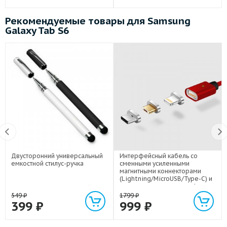
Рекомендуемые товары для Samsung
Galaxy Tab S6
Двусторонний универсальный
Интерфейсный кабель со
емкостной стилус-ручка
сменными усиленными
магнитными коннекторами
(Lightning/MicroUSB/Type-C) и
световым индикатором 1м
549
₽
1799
₽
399
₽
999
₽