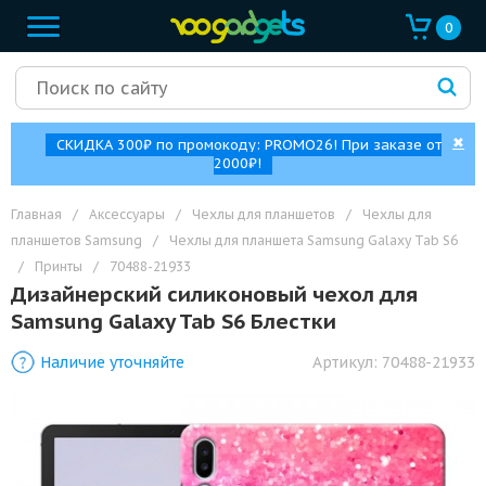
0
✖
СКИДКА 300₽ по промокоду: PROMO26! При заказе от
2000₽!
Главная
/
Аксессуары
/
Чехлы для планшетов
/
Чехлы для
планшетов Samsung
/
Чехлы для планшета Samsung Galaxy Tab S6
/
Принты
/
70488-21933
Дизайнерский силиконовый чехол для
Samsung Galaxy Tab S6 Блестки
Наличие уточняйте
Артикул:
70488-21933