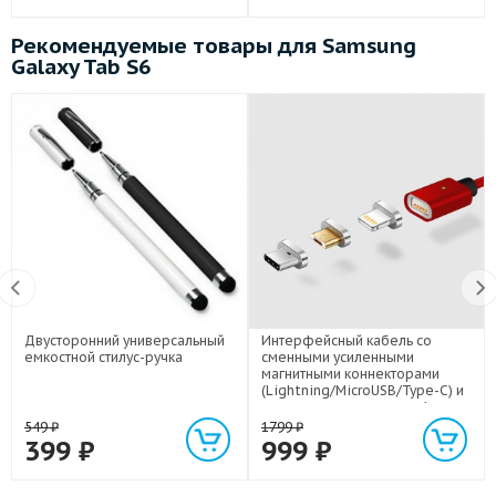
Рекомендуемые товары для Samsung
Galaxy Tab S6
Двусторонний универсальный
Интерфейсный кабель со
емкостной стилус-ручка
сменными усиленными
магнитными коннекторами
(Lightning/MicroUSB/Type-C) и
световым индикатором 1м
549
₽
1799
₽
399
₽
999
₽