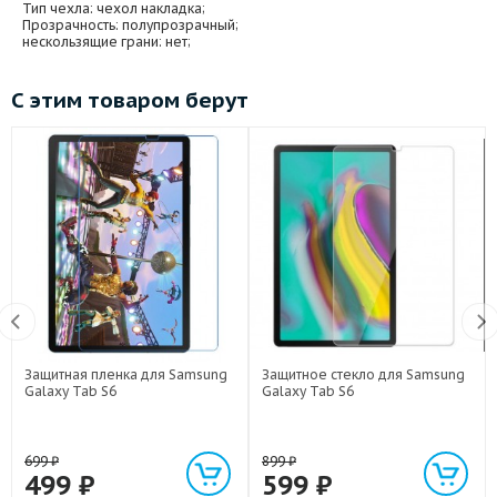
Тип чехла
: чехол накладка;
Прозрачность
: полупрозрачный;
нескользящие грани
: нет;
С этим товаром берут
Защитная пленка для Samsung
Защитное стекло для Samsung
Galaxy Tab S6
Galaxy Tab S6
699
₽
899
₽
499
₽
599
₽