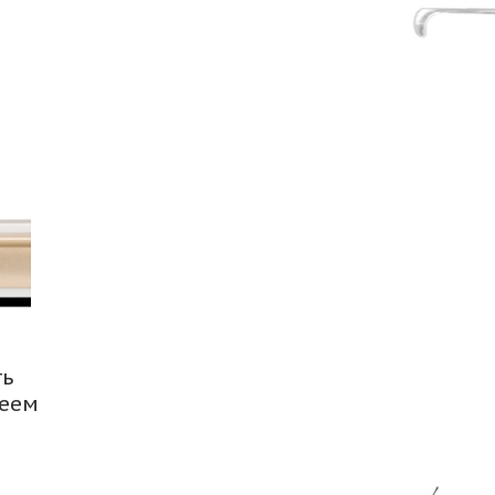
ть
леем