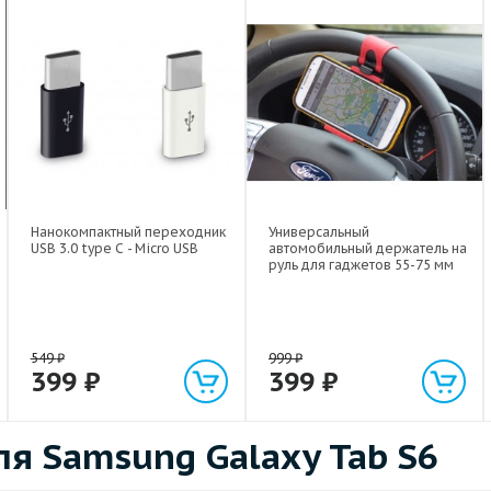
Нанокомпактный переходник
Универсальный
USB 3.0 type C - Micro USB
автомобильный держатель на
руль для гаджетов 55-75 мм
549
₽
999
₽
399
₽
399
₽
я Samsung Galaxy Tab S6