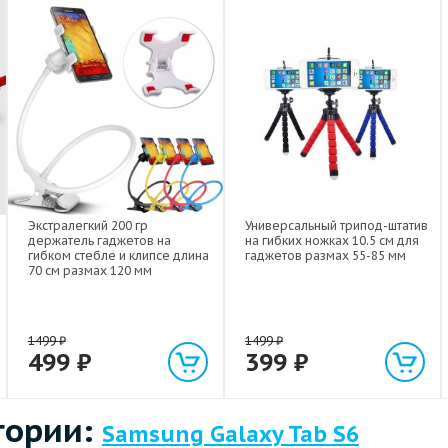
Экстралегкий 200 гр
Универсальный трипод-штатив
держатель гаджетов на
на гибких ножках 10.5 см для
гибком стебле и клипсе длина
гаджетов размах 55-85 мм
70 см размах 120 мм
1499
₽
1499
₽
499
₽
399
₽
гории:
Samsung Galaxy Tab S6