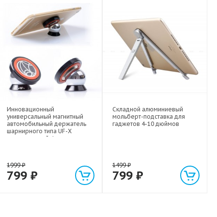
Инновационный
Складной алюминиевый
универсальный магнитный
мольберт-подставка для
автомобильный держатель
гаджетов 4-10 дюймов
шарнирного типа UF-X
экстрасильной фиксации для
любых гаджетов
(смартфонов, планшетов) до 1
кг
1999
₽
1499
₽
799
₽
799
₽