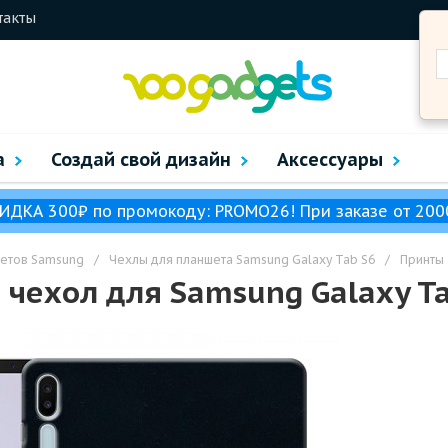
такты
а
Создай свой дизайн
Аксессуары
ИДКА 300₽ по промокоду: PROMO26! При заказе от 200
шетов Samsung
/
Чехлы для планшета Samsung Galaxy Tab S6
/
Принты
чехол для Samsung Galaxy Ta