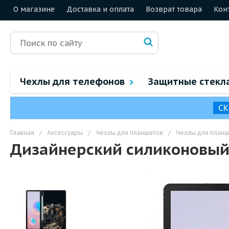
О магазине
Доставка и оплата
Возврат товара
Кон
Чехлы для телефонов
Защитные стекл
СК
Главная
/
Аксессуары
/
Чехлы для планшетов
/
Чехлы для план
Дизайнерский силиконовый 