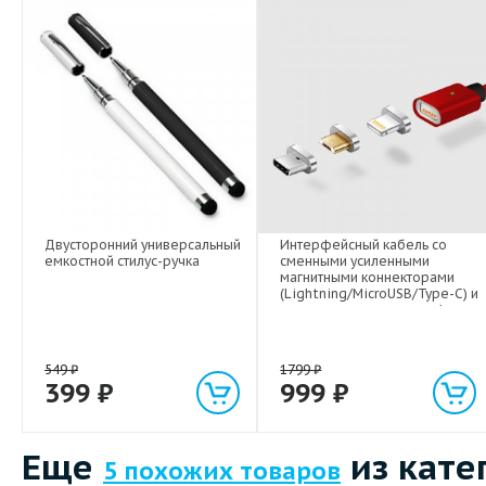
Двусторонний универсальный
Интерфейсный кабель со
емкостной стилус-ручка
сменными усиленными
магнитными коннекторами
(Lightning/MicroUSB/Type-C) и
световым индикатором 1м
549
₽
1799
₽
399
₽
999
₽
Еще
из кате
5 похожих товаров