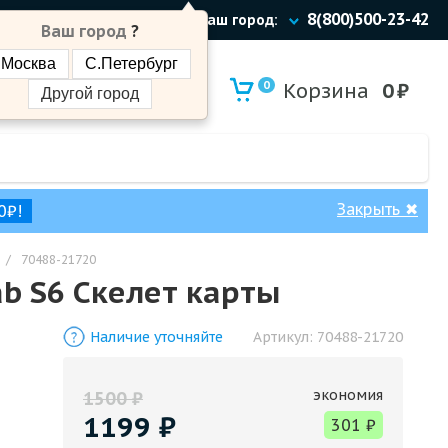
8(800)500-23-42
Ваш город:
Ваш город
?
Москва
С.Петербург
0
Корзина
0
₽
Другой город
Закрыть
✖
0₽!
/
70488-21720
b S6 Скелет карты
Наличие уточняйте
Артикул:
70488-21720
экономия
1500
₽
1199
₽
301
₽