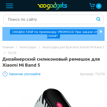
0
✖
СКИДКА 300₽ по промокоду: PROMO26! При заказе от
2000₽!
Главная
/
Аксессуары
/
Аксессуары для браслета Xiaomi Mi Band 5
/
75270
Дизайнерский силиконовый ремешок для
Xiaomi Mi Band 5
Наличие уточняйте
Артикул:
75270