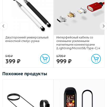
Двусторонний универсальный
Интерфейсный кабель со
емкостной стилус-ручка
сменными усиленными
магнитными коннекторами
(Lightning/MicroUSB/Type-C) и
световым индикатором 1м
549
₽
1799
₽
399
₽
999
₽
Похожие продукты