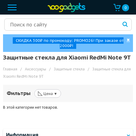
0
✖
СКИДКА 300₽ по промокоду: PROMO26! При заказе от
2000₽!
Защитные стекла для Xiaomi RedMi Note 9T
Главная
/
Аксессуары
/
Защитные стекла
/
Защитные стекла для
Xiaomi RedMi Note 9T
◺
Фильтры
Цена ▼
В этой категории нет товаров.
Информация