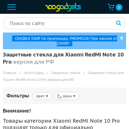
0
✖
СКИДКА 300₽ по промокоду: PROMO26! При заказе от
2000₽!
Защитные стекла для Xiaomi RedMi Note 10
Pro
версия для РФ
Главная
/
Аксессуары
/
Защитные стекла
/
Защитные стекла для
Xiaomi RedMi Note 10 Pro
версия для РФ
◺
Фильтры
Цвет ▼
Цена ▼
Внимание!
Товары категории Xiaomi RedMi Note 10 Pro
подходят только для официально