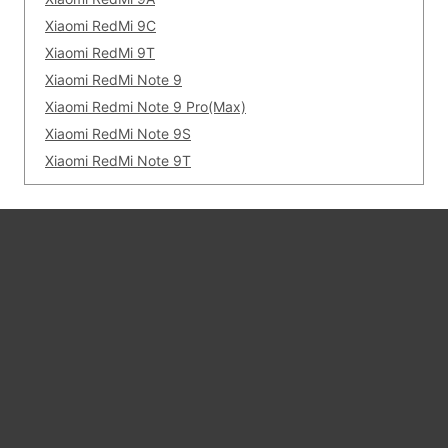
Xiaomi RedMi 9C
Служба поддержки
Xiaomi RedMi 9T
Xiaomi RedMi Note 9
Контакты
Xiaomi Redmi Note 9 Pro(Max)
Xiaomi RedMi Note 9S
Xiaomi RedMi Note 9T
© 2026 Интернет магазин чехлов и аксессуаров «100gadgets.ru»