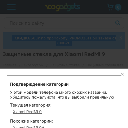
0
✖
СКИДКА 300₽ по промокоду: PROMO26! При заказе от
2000₽!
Защитные стекла для Xiaomi RedMi 9
Главная
/
Аксессуары
/
Защитные стекла
/
Защитные стекла для
Xiaomi RedMi 9
Подтверждение категории
◺
Фильтры
Цена ▼
У этой модели телефона много схожих названий.
Убедитесь пожалуйста, что вы выбрали правильную
В этой категории нет товаров.
Текущая категория:
Xiaomi RedMi 9
Похожие категории:
Информация
Xiaomi RedMi 9A