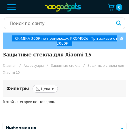
0
✖
СКИДКА 300₽ по промокоду: PROMO26! При заказе от
2000₽!
Защитные стекла для Xiaomi 15
Главная
/
Аксессуары
/
Защитные стекла
/
Защитные стекла для
Xiaomi 15
◺
Фильтры
Цена ▼
В этой категории нет товаров.
Информация