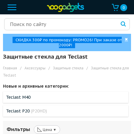
0
✖
СКИДКА 300₽ по промокоду: PROMO26! При заказе от
2000₽!
Защитные стекла для Teclast
Главная
/
Аксессуары
/
Защитные стекла
/
Защитные стекла для
Teclast
Новые и архивные категории:
Teclast M40
Teclast P20
(P20HD)
◺
Фильтры
Цена ▼