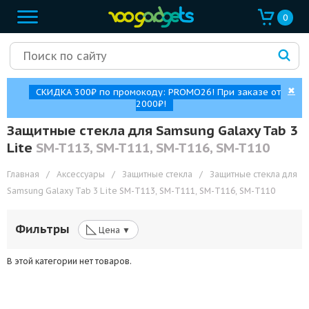
0
✖
СКИДКА 300₽ по промокоду: PROMO26! При заказе от
2000₽!
Защитные стекла для Samsung Galaxy Tab 3
Lite
SM-T113, SM-T111, SM-T116, SM-T110
Главная
/
Аксессуары
/
Защитные стекла
/
Защитные стекла для
Samsung Galaxy Tab 3 Lite
SM-T113, SM-T111, SM-T116, SM-T110
◺
Фильтры
Цена ▼
В этой категории нет товаров.