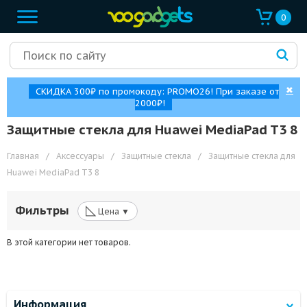
0
✖
СКИДКА 300₽ по промокоду: PROMO26! При заказе от
2000₽!
Защитные стекла для Huawei MediaPad T3 8
Главная
/
Аксессуары
/
Защитные стекла
/
Защитные стекла для
Huawei MediaPad T3 8
◺
Фильтры
Цена ▼
В этой категории нет товаров.
Информация