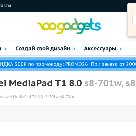
такты
а
Создай свой дизайн
Аксессуары
ИДКА 300₽ по промокоду: PROMO26! При заказе от 200
i MediaPad T1 8.0
s8-701w, s
Huawei MediaPad T1 8.0
s8-701w, s8-701u