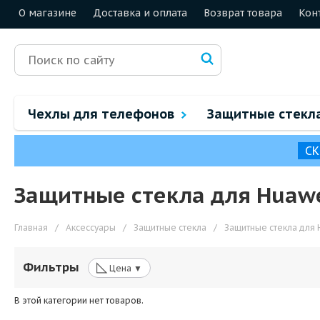
О магазине
Доставка и оплата
Возврат товара
Кон
Чехлы для телефонов
Защитные стекл
СК
Защитные стекла для Huawe
Главная
/
Аксессуары
/
Защитные стекла
/
Защитные стекла для 
◺
Фильтры
Цена ▼
В этой категории нет товаров.