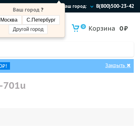
8(800)500-23-42
Ваш город:
Ваш город
?
Москва
С.Петербург
0
Корзина
0
₽
Другой город
Закрыть
✖
0₽!
8-701u