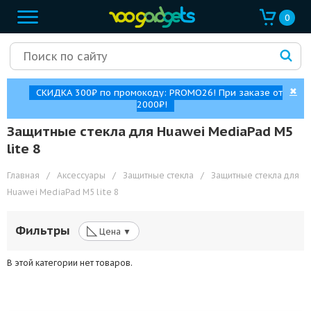
0
✖
СКИДКА 300₽ по промокоду: PROMO26! При заказе от
2000₽!
Защитные стекла для Huawei MediaPad M5
lite 8
Главная
/
Аксессуары
/
Защитные стекла
/
Защитные стекла для
Huawei MediaPad M5 lite 8
◺
Фильтры
Цена ▼
В этой категории нет товаров.