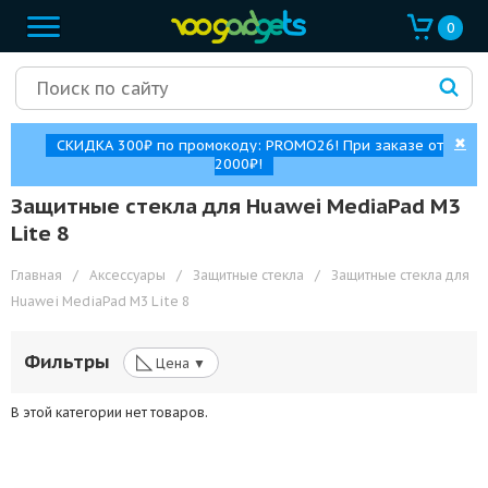
0
✖
СКИДКА 300₽ по промокоду: PROMO26! При заказе от
2000₽!
Защитные стекла для Huawei MediaPad M3
Lite 8
Главная
/
Аксессуары
/
Защитные стекла
/
Защитные стекла для
Huawei MediaPad M3 Lite 8
◺
Фильтры
Цена ▼
В этой категории нет товаров.